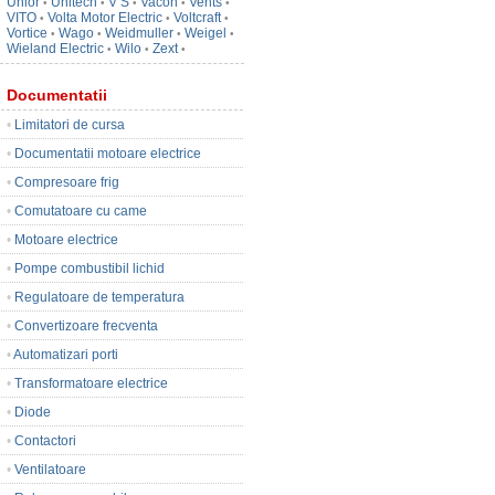
Unior
Unitech
V S
Vacon
Vents
•
•
•
•
•
VITO
Volta Motor Electric
Voltcraft
•
•
•
Vortice
Wago
Weidmuller
Weigel
•
•
•
•
Wieland Electric
Wilo
Zext
•
•
•
Documentatii
•
Limitatori de cursa
•
Documentatii motoare electrice
•
Compresoare frig
•
Comutatoare cu came
•
Motoare electrice
•
Pompe combustibil lichid
•
Regulatoare de temperatura
•
Convertizoare frecventa
•
Automatizari porti
•
Transformatoare electrice
•
Diode
•
Contactori
•
Ventilatoare