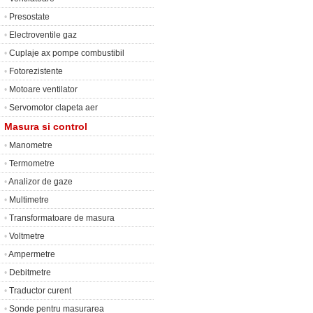
•
Presostate
•
Electroventile gaz
•
Cuplaje ax pompe combustibil
•
Fotorezistente
•
Motoare ventilator
•
Servomotor clapeta aer
Masura si control
•
Manometre
•
Termometre
•
Analizor de gaze
•
Multimetre
•
Transformatoare de masura
•
Voltmetre
•
Ampermetre
•
Debitmetre
•
Traductor curent
•
Sonde pentru masurarea