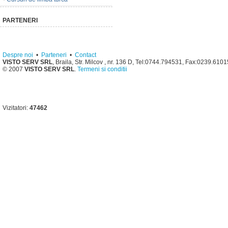
PARTENERI
Despre noi
•
Parteneri
•
Contact
VISTO SERV SRL
, Braila, Str. Milcov , nr. 136 D, Tel:0744.794531, Fax:0239.610
© 2007
VISTO SERV SRL
.
Termeni si conditii
Vizitatori:
47462