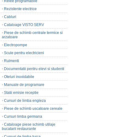
•
Relee programabile
•
Rezistente electrice
•
Cabluri
•
Cataloage VISTO SERV
•
Piese de schimb centrale termice si
arzatoare
•
Electropompe
•
Scule pentru electricieni
•
Rulmenti
•
Documentatii pentru elevi si studenti
•
Oteluri inoxidabile
•
Manuale de programare
•
Statii emisie receptie
•
Cursuri de limba engleza
•
Piese de schimb uscatoare cereale
•
Cursuri limba germana
•
Cataloage piese schimb utilaje
bucatarii restaurante
•
Cursuri de limba turca