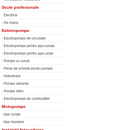
Scule profesionale
•
Electrice
•
De mana
Eelctropompe
•
Electropompe de circulatie
•
Electropompe pentru apa curata
•
Electropompe pentru ape uzate
•
Pompe cu surub
•
Piese de schimb pentru pompe
•
Hidrofoare
•
Pompe vibrante
•
Pompe sifon
•
Electropompe de combustibil
Motopompe
•
Ape curate
•
Ape murdare
Instalatii fotovoltaice