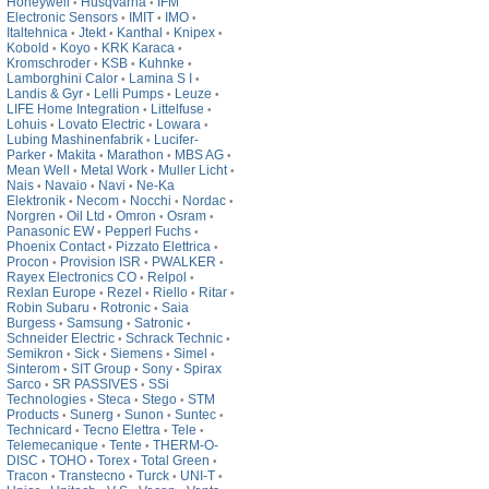
Honeywell
Husqvarna
IFM
•
•
Electronic Sensors
IMIT
IMO
•
•
•
Italtehnica
Jtekt
Kanthal
Knipex
•
•
•
•
Kobold
Koyo
KRK Karaca
•
•
•
Kromschroder
KSB
Kuhnke
•
•
•
Lamborghini Calor
Lamina S I
•
•
Landis & Gyr
Lelli Pumps
Leuze
•
•
•
LIFE Home Integration
Littelfuse
•
•
Lohuis
Lovato Electric
Lowara
•
•
•
Lubing Mashinenfabrik
Lucifer-
•
Parker
Makita
Marathon
MBS AG
•
•
•
•
Mean Well
Metal Work
Muller Licht
•
•
•
Nais
Navaio
Navi
Ne-Ka
•
•
•
Elektronik
Necom
Nocchi
Nordac
•
•
•
•
Norgren
Oil Ltd
Omron
Osram
•
•
•
•
Panasonic EW
Pepperl Fuchs
•
•
Phoenix Contact
Pizzato Elettrica
•
•
Procon
Provision ISR
PWALKER
•
•
•
Rayex Electronics CO
Relpol
•
•
Rexlan Europe
Rezel
Riello
Ritar
•
•
•
•
Robin Subaru
Rotronic
Saia
•
•
Burgess
Samsung
Satronic
•
•
•
Schneider Electric
Schrack Technic
•
•
Semikron
Sick
Siemens
Simel
•
•
•
•
Sinterom
SIT Group
Sony
Spirax
•
•
•
Sarco
SR PASSIVES
SSi
•
•
Technologies
Steca
Stego
STM
•
•
•
Products
Sunerg
Sunon
Suntec
•
•
•
•
Technicard
Tecno Elettra
Tele
•
•
•
Telemecanique
Tente
THERM-O-
•
•
DISC
TOHO
Torex
Total Green
•
•
•
•
Tracon
Transtecno
Turck
UNI-T
•
•
•
•