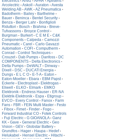
Electrinics
Anviz
APAR
Aplisens
•
•
•
•
Arcolectric
Askoll
Auraton
Avesta
•
•
•
Welding AB
AWK
AZ Pneumatica
•
•
•
Badotherm
Bailey
Barthelme
•
•
•
Bauer
Beninca
Bentel Security
•
•
•
Benza
Berger Lahr
Bonfiglioli
•
•
Riduttori
Bosch
Brahma
Breve-
•
•
•
Tufvassons
Broyce Control
•
•
Burgman
Burkert
C E M E
C&K
•
•
•
Components
Calpeda
Camozzi
•
•
Pneumatic
Carel
Carlo Gavazzi
•
•
Automation
COFI
Computherm
•
•
•
Conrad
Control Techniques
•
•
Crouzet
Dab Pumps
Danfoss
DC
•
•
•
COMPONENTS
Delta Electronics
•
•
Delta Pumps
DeWALT
Dinway
•
•
•
Dixell
DSC
DUCATI Energia
•
•
•
Dungs
E L C O
E-T-A
Eaton
•
•
•
•
Eaton-Moeller
Ebara
EBM Papst
•
•
•
Eckerle
Electroplast
Elektrogas
•
•
•
Eliwell
ELKO
Elmark
EMKO
•
•
•
Elektronik
Endress Hauser
ER-NA
•
•
Elektrik-Elektronik
Espa
Etigroup
•
•
•
EVCO
Every Control
Fanox
Farm
•
•
•
Fans
FBR
FEIN Multi Master
Festo
•
•
•
Fibox
Fimet
Finder
Fogo
•
•
•
•
•
Forward Industrial CO
Fotek Controls
•
Fuji Electric
G GIOANOLA
Ganz
•
•
•
KK
Gave
General Electric
Geo
•
•
•
Vision
GEV
Globstar Battery
•
•
•
Grundfos
Hager
Haupa
Hedef
•
•
•
•
Helukabel
Hensel Electric
Hitachi
•
•
•