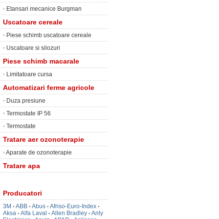
•
Etansari mecanice Burgman
Uscatoare cereale
•
Piese schimb uscatoare cereale
•
Uscatoare si silozuri
Piese schimb macarale
•
Limitatoare cursa
Automatizari ferme agricole
•
Duza presiune
•
Termostate IP 56
•
Termostate
Tratare aer ozonoterapie
•
Aparate de ozonoterapie
Tratare apa
Producatori
3M
ABB
Abus
Afriso-Euro-Index
•
•
•
•
Aksa
Alfa Laval
Allen Bradley
Anly
•
•
•