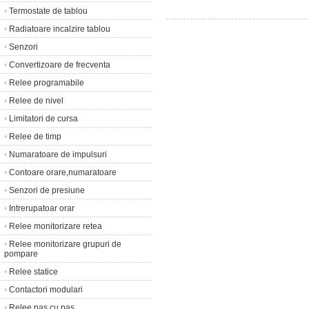
•
Termostate de tablou
•
Radiatoare incalzire tablou
•
Senzori
•
Convertizoare de frecventa
•
Relee programabile
•
Relee de nivel
•
Limitatori de cursa
•
Relee de timp
•
Numaratoare de impulsuri
•
Contoare orare,numaratoare
•
Senzori de presiune
•
Intrerupatoar orar
•
Relee monitorizare retea
•
Relee monitorizare grupuri de
pompare
•
Relee statice
•
Contactori modulari
•
Relee pas cu pas