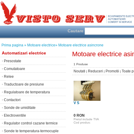
Cautare
Prima pagina
» Motoare electrice
» Motoare electrice asincrone
Motoare electrice asi
Automatizari electrice
•
Presostate
1 Produse
•
Comutatoare
Noutati
Reduceri
Promotii
Toate 
|
|
|
•
Relee
•
Traductoare de presiune
•
Regulatoare de temperatura
•
Contactori
V S
•
Sonde de umiditate
•
Electroventile
0 RON
Pretul include TVA
Cod produs:
•
Regulator control cazane termice
•
Sonde te temperatura-termocuple