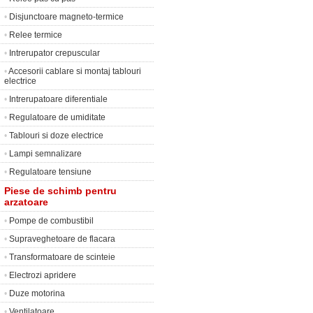
•
Disjunctoare magneto-termice
•
Relee termice
•
Intrerupator crepuscular
•
Accesorii cablare si montaj tablouri
electrice
•
Intrerupatoare diferentiale
•
Regulatoare de umiditate
•
Tablouri si doze electrice
•
Lampi semnalizare
•
Regulatoare tensiune
Piese de schimb pentru
arzatoare
•
Pompe de combustibil
•
Supraveghetoare de flacara
•
Transformatoare de scinteie
•
Electrozi apridere
•
Duze motorina
•
Ventilatoare