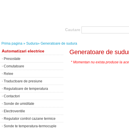
Cautare
Prima pagina
» Sudura
» Generatoare de sudura
Generatoare de sudu
Automatizari electrice
•
Presostate
* Momentan nu exista produse la ace
•
Comutatoare
•
Relee
•
Traductoare de presiune
•
Regulatoare de temperatura
•
Contactori
•
Sonde de umiditate
•
Electroventile
•
Regulator control cazane termice
•
Sonde te temperatura-termocuple