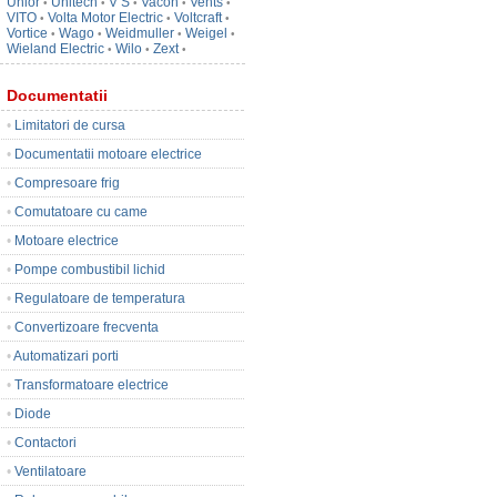
Unior
Unitech
V S
Vacon
Vents
•
•
•
•
•
VITO
Volta Motor Electric
Voltcraft
•
•
•
Vortice
Wago
Weidmuller
Weigel
•
•
•
•
Wieland Electric
Wilo
Zext
•
•
•
Documentatii
•
Limitatori de cursa
•
Documentatii motoare electrice
•
Compresoare frig
•
Comutatoare cu came
•
Motoare electrice
•
Pompe combustibil lichid
•
Regulatoare de temperatura
•
Convertizoare frecventa
•
Automatizari porti
•
Transformatoare electrice
•
Diode
•
Contactori
•
Ventilatoare