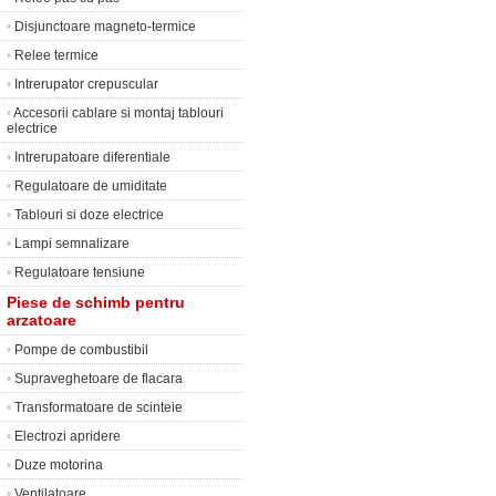
•
Disjunctoare magneto-termice
•
Relee termice
•
Intrerupator crepuscular
•
Accesorii cablare si montaj tablouri
electrice
•
Intrerupatoare diferentiale
•
Regulatoare de umiditate
•
Tablouri si doze electrice
•
Lampi semnalizare
•
Regulatoare tensiune
Piese de schimb pentru
arzatoare
•
Pompe de combustibil
•
Supraveghetoare de flacara
•
Transformatoare de scinteie
•
Electrozi apridere
•
Duze motorina
•
Ventilatoare