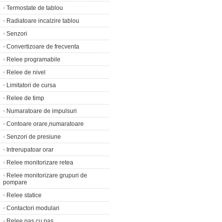
•
Termostate de tablou
•
Radiatoare incalzire tablou
•
Senzori
•
Convertizoare de frecventa
•
Relee programabile
•
Relee de nivel
•
Limitatori de cursa
•
Relee de timp
•
Numaratoare de impulsuri
•
Contoare orare,numaratoare
•
Senzori de presiune
•
Intrerupatoar orar
•
Relee monitorizare retea
•
Relee monitorizare grupuri de
pompare
•
Relee statice
•
Contactori modulari
•
Relee pas cu pas