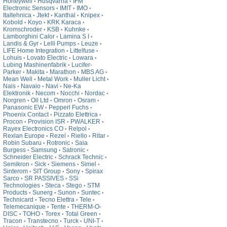
Honeywell
Husqvarna
IFM
•
•
Electronic Sensors
IMIT
IMO
•
•
•
Italtehnica
Jtekt
Kanthal
Knipex
•
•
•
•
Kobold
Koyo
KRK Karaca
•
•
•
Kromschroder
KSB
Kuhnke
•
•
•
Lamborghini Calor
Lamina S I
•
•
Landis & Gyr
Lelli Pumps
Leuze
•
•
•
LIFE Home Integration
Littelfuse
•
•
Lohuis
Lovato Electric
Lowara
•
•
•
Lubing Mashinenfabrik
Lucifer-
•
Parker
Makita
Marathon
MBS AG
•
•
•
•
Mean Well
Metal Work
Muller Licht
•
•
•
Nais
Navaio
Navi
Ne-Ka
•
•
•
Elektronik
Necom
Nocchi
Nordac
•
•
•
•
Norgren
Oil Ltd
Omron
Osram
•
•
•
•
Panasonic EW
Pepperl Fuchs
•
•
Phoenix Contact
Pizzato Elettrica
•
•
Procon
Provision ISR
PWALKER
•
•
•
Rayex Electronics CO
Relpol
•
•
Rexlan Europe
Rezel
Riello
Ritar
•
•
•
•
Robin Subaru
Rotronic
Saia
•
•
Burgess
Samsung
Satronic
•
•
•
Schneider Electric
Schrack Technic
•
•
Semikron
Sick
Siemens
Simel
•
•
•
•
Sinterom
SIT Group
Sony
Spirax
•
•
•
Sarco
SR PASSIVES
SSi
•
•
Technologies
Steca
Stego
STM
•
•
•
Products
Sunerg
Sunon
Suntec
•
•
•
•
Technicard
Tecno Elettra
Tele
•
•
•
Telemecanique
Tente
THERM-O-
•
•
DISC
TOHO
Torex
Total Green
•
•
•
•
Tracon
Transtecno
Turck
UNI-T
•
•
•
•