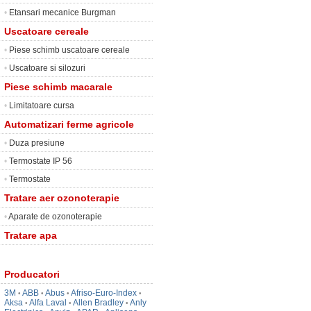
•
Etansari mecanice Burgman
Uscatoare cereale
•
Piese schimb uscatoare cereale
•
Uscatoare si silozuri
Piese schimb macarale
•
Limitatoare cursa
Automatizari ferme agricole
•
Duza presiune
•
Termostate IP 56
•
Termostate
Tratare aer ozonoterapie
•
Aparate de ozonoterapie
Tratare apa
Producatori
3M
ABB
Abus
Afriso-Euro-Index
•
•
•
•
Aksa
Alfa Laval
Allen Bradley
Anly
•
•
•