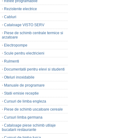
•
Relee programabile
•
Rezistente electrice
•
Cabluri
•
Cataloage VISTO SERV
•
Piese de schimb centrale termice si
arzatoare
•
Electropompe
•
Scule pentru electricieni
•
Rulmenti
•
Documentatii pentru elevi si studenti
•
Oteluri inoxidabile
•
Manuale de programare
•
Statii emisie receptie
•
Cursuri de limba engleza
•
Piese de schimb uscatoare cereale
•
Cursuri limba germana
•
Cataloage piese schimb utilaje
bucatarii restaurante
•
Cursuri de limba turca