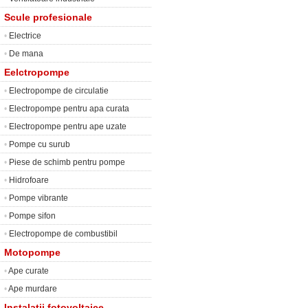
Scule profesionale
•
Electrice
•
De mana
Eelctropompe
•
Electropompe de circulatie
•
Electropompe pentru apa curata
•
Electropompe pentru ape uzate
•
Pompe cu surub
•
Piese de schimb pentru pompe
•
Hidrofoare
•
Pompe vibrante
•
Pompe sifon
•
Electropompe de combustibil
Motopompe
•
Ape curate
•
Ape murdare
Instalatii fotovoltaice