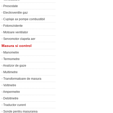
•
Presostate
•
Electroventile gaz
•
Cuplaje ax pompe combustibil
•
Fotorezistente
•
Motoare ventilator
•
Servomotor clapeta aer
Masura si control
•
Manometre
•
Termometre
•
Analizor de gaze
•
Multimetre
•
Transformatoare de masura
•
Voltmetre
•
Ampermetre
•
Debitmetre
•
Traductor curent
•
Sonde pentru masurarea