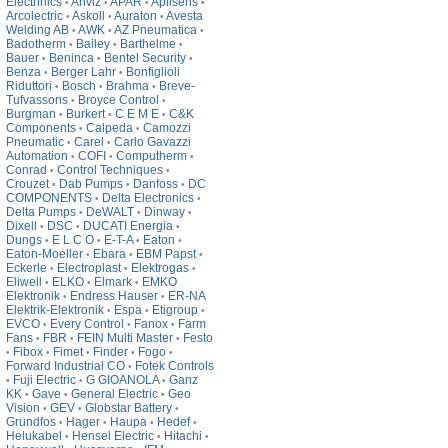
Electrinics
Anviz
APAR
Aplisens
•
•
•
•
Arcolectric
Askoll
Auraton
Avesta
•
•
•
Welding AB
AWK
AZ Pneumatica
•
•
•
Badotherm
Bailey
Barthelme
•
•
•
Bauer
Beninca
Bentel Security
•
•
•
Benza
Berger Lahr
Bonfiglioli
•
•
Riduttori
Bosch
Brahma
Breve-
•
•
•
Tufvassons
Broyce Control
•
•
Burgman
Burkert
C E M E
C&K
•
•
•
Components
Calpeda
Camozzi
•
•
Pneumatic
Carel
Carlo Gavazzi
•
•
Automation
COFI
Computherm
•
•
•
Conrad
Control Techniques
•
•
Crouzet
Dab Pumps
Danfoss
DC
•
•
•
COMPONENTS
Delta Electronics
•
•
Delta Pumps
DeWALT
Dinway
•
•
•
Dixell
DSC
DUCATI Energia
•
•
•
Dungs
E L C O
E-T-A
Eaton
•
•
•
•
Eaton-Moeller
Ebara
EBM Papst
•
•
•
Eckerle
Electroplast
Elektrogas
•
•
•
Eliwell
ELKO
Elmark
EMKO
•
•
•
Elektronik
Endress Hauser
ER-NA
•
•
Elektrik-Elektronik
Espa
Etigroup
•
•
•
EVCO
Every Control
Fanox
Farm
•
•
•
Fans
FBR
FEIN Multi Master
Festo
•
•
•
Fibox
Fimet
Finder
Fogo
•
•
•
•
•
Forward Industrial CO
Fotek Controls
•
Fuji Electric
G GIOANOLA
Ganz
•
•
•
KK
Gave
General Electric
Geo
•
•
•
Vision
GEV
Globstar Battery
•
•
•
Grundfos
Hager
Haupa
Hedef
•
•
•
•
Helukabel
Hensel Electric
Hitachi
•
•
•