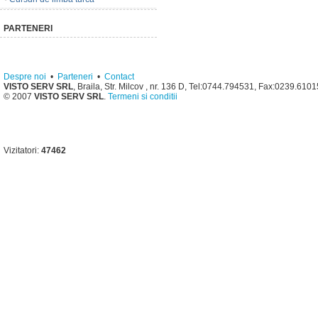
PARTENERI
Despre noi
•
Parteneri
•
Contact
VISTO SERV SRL
, Braila, Str. Milcov , nr. 136 D, Tel:0744.794531, Fax:0239.610
© 2007
VISTO SERV SRL
.
Termeni si conditii
Vizitatori:
47462