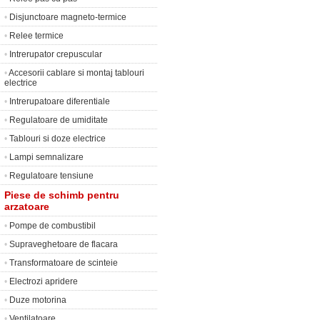
•
Disjunctoare magneto-termice
•
Relee termice
•
Intrerupator crepuscular
•
Accesorii cablare si montaj tablouri
electrice
•
Intrerupatoare diferentiale
•
Regulatoare de umiditate
•
Tablouri si doze electrice
•
Lampi semnalizare
•
Regulatoare tensiune
Piese de schimb pentru
arzatoare
•
Pompe de combustibil
•
Supraveghetoare de flacara
•
Transformatoare de scinteie
•
Electrozi apridere
•
Duze motorina
•
Ventilatoare