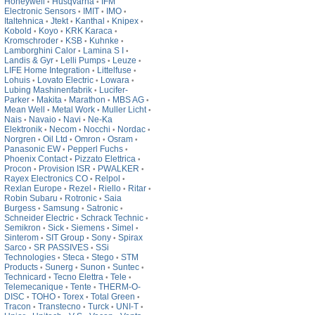
Honeywell
Husqvarna
IFM
•
•
Electronic Sensors
IMIT
IMO
•
•
•
Italtehnica
Jtekt
Kanthal
Knipex
•
•
•
•
Kobold
Koyo
KRK Karaca
•
•
•
Kromschroder
KSB
Kuhnke
•
•
•
Lamborghini Calor
Lamina S I
•
•
Landis & Gyr
Lelli Pumps
Leuze
•
•
•
LIFE Home Integration
Littelfuse
•
•
Lohuis
Lovato Electric
Lowara
•
•
•
Lubing Mashinenfabrik
Lucifer-
•
Parker
Makita
Marathon
MBS AG
•
•
•
•
Mean Well
Metal Work
Muller Licht
•
•
•
Nais
Navaio
Navi
Ne-Ka
•
•
•
Elektronik
Necom
Nocchi
Nordac
•
•
•
•
Norgren
Oil Ltd
Omron
Osram
•
•
•
•
Panasonic EW
Pepperl Fuchs
•
•
Phoenix Contact
Pizzato Elettrica
•
•
Procon
Provision ISR
PWALKER
•
•
•
Rayex Electronics CO
Relpol
•
•
Rexlan Europe
Rezel
Riello
Ritar
•
•
•
•
Robin Subaru
Rotronic
Saia
•
•
Burgess
Samsung
Satronic
•
•
•
Schneider Electric
Schrack Technic
•
•
Semikron
Sick
Siemens
Simel
•
•
•
•
Sinterom
SIT Group
Sony
Spirax
•
•
•
Sarco
SR PASSIVES
SSi
•
•
Technologies
Steca
Stego
STM
•
•
•
Products
Sunerg
Sunon
Suntec
•
•
•
•
Technicard
Tecno Elettra
Tele
•
•
•
Telemecanique
Tente
THERM-O-
•
•
DISC
TOHO
Torex
Total Green
•
•
•
•
Tracon
Transtecno
Turck
UNI-T
•
•
•
•