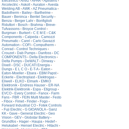
Electrinics
Anviz
APAR
Aplisens
•
•
•
•
Arcolectric
Askoll
Auraton
Avesta
•
•
•
Welding AB
AWK
AZ Pneumatica
•
•
•
Badotherm
Bailey
Barthelme
•
•
•
Bauer
Beninca
Bentel Security
•
•
•
Benza
Berger Lahr
Bonfiglioli
•
•
Riduttori
Bosch
Brahma
Breve-
•
•
•
Tufvassons
Broyce Control
•
•
Burgman
Burkert
C E M E
C&K
•
•
•
Components
Calpeda
Camozzi
•
•
Pneumatic
Carel
Carlo Gavazzi
•
•
Automation
COFI
Computherm
•
•
•
Conrad
Control Techniques
•
•
Crouzet
Dab Pumps
Danfoss
DC
•
•
•
COMPONENTS
Delta Electronics
•
•
Delta Pumps
DeWALT
Dinway
•
•
•
Dixell
DSC
DUCATI Energia
•
•
•
Dungs
E L C O
E-T-A
Eaton
•
•
•
•
Eaton-Moeller
Ebara
EBM Papst
•
•
•
Eckerle
Electroplast
Elektrogas
•
•
•
Eliwell
ELKO
Elmark
EMKO
•
•
•
Elektronik
Endress Hauser
ER-NA
•
•
Elektrik-Elektronik
Espa
Etigroup
•
•
•
EVCO
Every Control
Fanox
Farm
•
•
•
Fans
FBR
FEIN Multi Master
Festo
•
•
•
Fibox
Fimet
Finder
Fogo
•
•
•
•
•
Forward Industrial CO
Fotek Controls
•
Fuji Electric
G GIOANOLA
Ganz
•
•
•
KK
Gave
General Electric
Geo
•
•
•
Vision
GEV
Globstar Battery
•
•
•
Grundfos
Hager
Haupa
Hedef
•
•
•
•
Helukabel
Hensel Electric
Hitachi
•
•
•