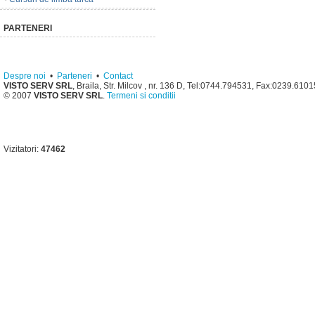
PARTENERI
Despre noi
•
Parteneri
•
Contact
VISTO SERV SRL
, Braila, Str. Milcov , nr. 136 D, Tel:0744.794531, Fax:0239.610
© 2007
VISTO SERV SRL
.
Termeni si conditii
Vizitatori:
47462