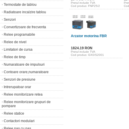
Pretul include TVA
Pre
•
Termostate de tablou
Cod produs: FNP25/2
Cod
•
Radiatoare incalzire tablou
•
Senzori
•
Convertizoare de frecventa
•
Relee programabile
Arzator motorina FBR
•
Relee de nivel
1824.19 RON
•
Limitatori de cursa
Pretul include TVA
Cod produs: GX0/S2001
•
Relee de timp
•
Numaratoare de impulsuri
•
Contoare orare,numaratoare
•
Senzori de presiune
•
Intrerupatoar orar
•
Relee monitorizare retea
•
Relee monitorizare grupuri de
pompare
•
Relee statice
•
Contactori modulari
•
Relee pas cu pas