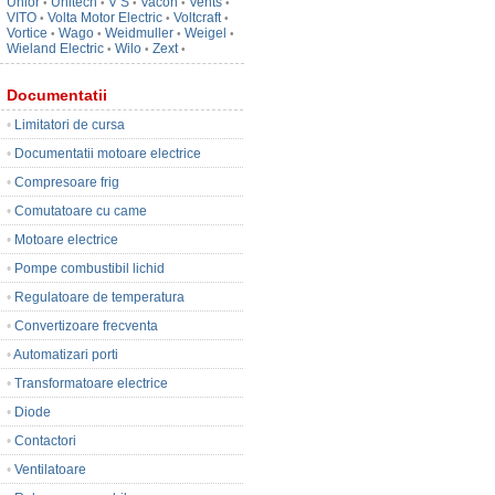
Unior
Unitech
V S
Vacon
Vents
•
•
•
•
•
VITO
Volta Motor Electric
Voltcraft
•
•
•
Vortice
Wago
Weidmuller
Weigel
•
•
•
•
Wieland Electric
Wilo
Zext
•
•
•
Documentatii
•
Limitatori de cursa
•
Documentatii motoare electrice
•
Compresoare frig
•
Comutatoare cu came
•
Motoare electrice
•
Pompe combustibil lichid
•
Regulatoare de temperatura
•
Convertizoare frecventa
•
Automatizari porti
•
Transformatoare electrice
•
Diode
•
Contactori
•
Ventilatoare