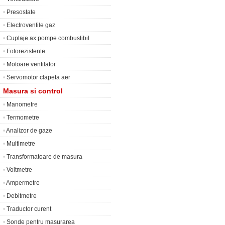
•
Presostate
•
Electroventile gaz
•
Cuplaje ax pompe combustibil
•
Fotorezistente
•
Motoare ventilator
•
Servomotor clapeta aer
Masura si control
•
Manometre
•
Termometre
•
Analizor de gaze
•
Multimetre
•
Transformatoare de masura
•
Voltmetre
•
Ampermetre
•
Debitmetre
•
Traductor curent
•
Sonde pentru masurarea