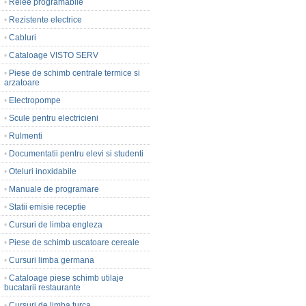
•
Relee programabile
•
Rezistente electrice
•
Cabluri
•
Cataloage VISTO SERV
•
Piese de schimb centrale termice si
arzatoare
•
Electropompe
•
Scule pentru electricieni
•
Rulmenti
•
Documentatii pentru elevi si studenti
•
Oteluri inoxidabile
•
Manuale de programare
•
Statii emisie receptie
•
Cursuri de limba engleza
•
Piese de schimb uscatoare cereale
•
Cursuri limba germana
•
Cataloage piese schimb utilaje
bucatarii restaurante
•
Cursuri de limba turca