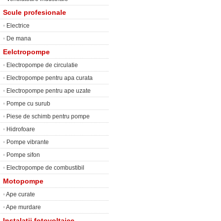
Scule profesionale
•
Electrice
•
De mana
Eelctropompe
•
Electropompe de circulatie
•
Electropompe pentru apa curata
•
Electropompe pentru ape uzate
•
Pompe cu surub
•
Piese de schimb pentru pompe
•
Hidrofoare
•
Pompe vibrante
•
Pompe sifon
•
Electropompe de combustibil
Motopompe
•
Ape curate
•
Ape murdare
Instalatii fotovoltaice