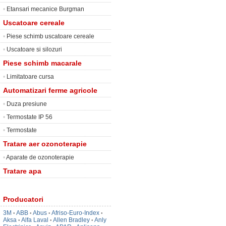
•
Etansari mecanice Burgman
Uscatoare cereale
•
Piese schimb uscatoare cereale
•
Uscatoare si silozuri
Piese schimb macarale
•
Limitatoare cursa
Automatizari ferme agricole
•
Duza presiune
•
Termostate IP 56
•
Termostate
Tratare aer ozonoterapie
•
Aparate de ozonoterapie
Tratare apa
Producatori
3M
ABB
Abus
Afriso-Euro-Index
•
•
•
•
Aksa
Alfa Laval
Allen Bradley
Anly
•
•
•