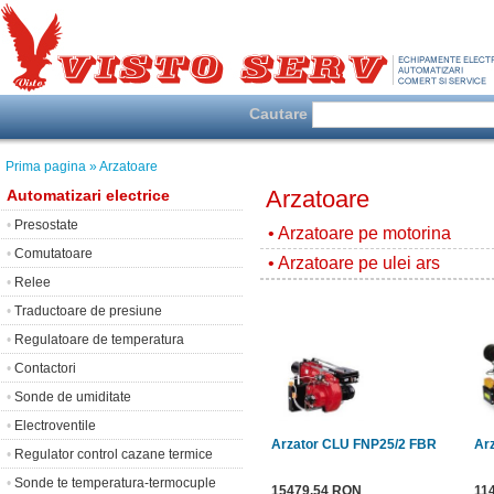
Cautare
Prima pagina
» Arzatoare
Arzatoare
Automatizari electrice
•
Presostate
• Arzatoare pe motorina
•
Comutatoare
• Arzatoare pe ulei ars
•
Relee
•
Traductoare de presiune
•
Regulatoare de temperatura
•
Contactori
•
Sonde de umiditate
•
Electroventile
Arzator CLU FNP25/2 FBR
Arz
•
Regulator control cazane termice
•
Sonde te temperatura-termocuple
15479.54 RON
11