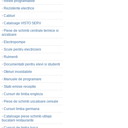
•
Relee programabile
•
Rezistente electrice
•
Cabluri
•
Cataloage VISTO SERV
•
Piese de schimb centrale termice si
arzatoare
•
Electropompe
•
Scule pentru electricieni
•
Rulmenti
•
Documentatii pentru elevi si studenti
•
Oteluri inoxidabile
•
Manuale de programare
•
Statii emisie receptie
•
Cursuri de limba engleza
•
Piese de schimb uscatoare cereale
•
Cursuri limba germana
•
Cataloage piese schimb utilaje
bucatarii restaurante
•
Cursuri de limba turca