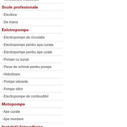
Scule profesionale
•
Electrice
•
De mana
Eelctropompe
•
Electropompe de circulatie
•
Electropompe pentru apa curata
•
Electropompe pentru ape uzate
•
Pompe cu surub
•
Piese de schimb pentru pompe
•
Hidrofoare
•
Pompe vibrante
•
Pompe sifon
•
Electropompe de combustibil
Motopompe
•
Ape curate
•
Ape murdare
Instalatii fotovoltaice