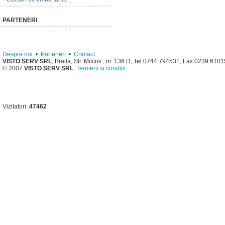
PARTENERI
Despre noi
•
Parteneri
•
Contact
VISTO SERV SRL
, Braila, Str. Milcov , nr. 136 D, Tel:0744.794531, Fax:0239.610
© 2007
VISTO SERV SRL
.
Termeni si conditii
Vizitatori:
47462