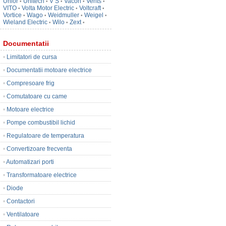
Unior
Unitech
V S
Vacon
Vents
•
•
•
•
•
VITO
Volta Motor Electric
Voltcraft
•
•
•
Vortice
Wago
Weidmuller
Weigel
•
•
•
•
Wieland Electric
Wilo
Zext
•
•
•
Documentatii
•
Limitatori de cursa
•
Documentatii motoare electrice
•
Compresoare frig
•
Comutatoare cu came
•
Motoare electrice
•
Pompe combustibil lichid
•
Regulatoare de temperatura
•
Convertizoare frecventa
•
Automatizari porti
•
Transformatoare electrice
•
Diode
•
Contactori
•
Ventilatoare