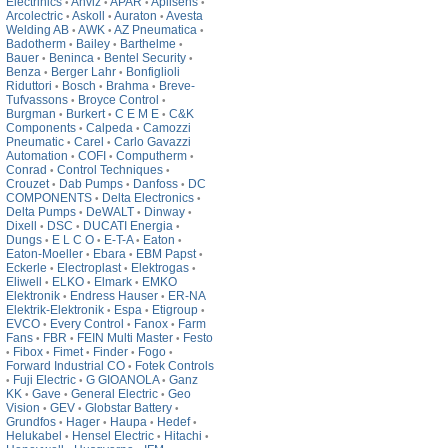
Electrinics
Anviz
APAR
Aplisens
•
•
•
•
Arcolectric
Askoll
Auraton
Avesta
•
•
•
Welding AB
AWK
AZ Pneumatica
•
•
•
Badotherm
Bailey
Barthelme
•
•
•
Bauer
Beninca
Bentel Security
•
•
•
Benza
Berger Lahr
Bonfiglioli
•
•
Riduttori
Bosch
Brahma
Breve-
•
•
•
Tufvassons
Broyce Control
•
•
Burgman
Burkert
C E M E
C&K
•
•
•
Components
Calpeda
Camozzi
•
•
Pneumatic
Carel
Carlo Gavazzi
•
•
Automation
COFI
Computherm
•
•
•
Conrad
Control Techniques
•
•
Crouzet
Dab Pumps
Danfoss
DC
•
•
•
COMPONENTS
Delta Electronics
•
•
Delta Pumps
DeWALT
Dinway
•
•
•
Dixell
DSC
DUCATI Energia
•
•
•
Dungs
E L C O
E-T-A
Eaton
•
•
•
•
Eaton-Moeller
Ebara
EBM Papst
•
•
•
Eckerle
Electroplast
Elektrogas
•
•
•
Eliwell
ELKO
Elmark
EMKO
•
•
•
Elektronik
Endress Hauser
ER-NA
•
•
Elektrik-Elektronik
Espa
Etigroup
•
•
•
EVCO
Every Control
Fanox
Farm
•
•
•
Fans
FBR
FEIN Multi Master
Festo
•
•
•
Fibox
Fimet
Finder
Fogo
•
•
•
•
•
Forward Industrial CO
Fotek Controls
•
Fuji Electric
G GIOANOLA
Ganz
•
•
•
KK
Gave
General Electric
Geo
•
•
•
Vision
GEV
Globstar Battery
•
•
•
Grundfos
Hager
Haupa
Hedef
•
•
•
•
Helukabel
Hensel Electric
Hitachi
•
•
•