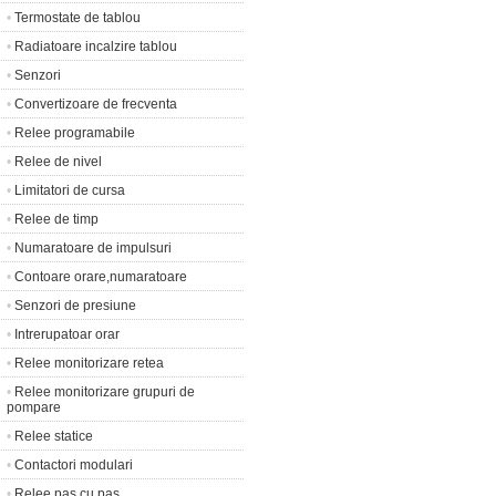
•
Termostate de tablou
•
Radiatoare incalzire tablou
•
Senzori
•
Convertizoare de frecventa
•
Relee programabile
•
Relee de nivel
•
Limitatori de cursa
•
Relee de timp
•
Numaratoare de impulsuri
•
Contoare orare,numaratoare
•
Senzori de presiune
•
Intrerupatoar orar
•
Relee monitorizare retea
•
Relee monitorizare grupuri de
pompare
•
Relee statice
•
Contactori modulari
•
Relee pas cu pas