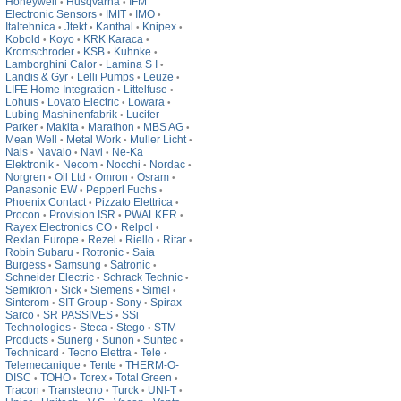
Honeywell
Husqvarna
IFM
•
•
Electronic Sensors
IMIT
IMO
•
•
•
Italtehnica
Jtekt
Kanthal
Knipex
•
•
•
•
Kobold
Koyo
KRK Karaca
•
•
•
Kromschroder
KSB
Kuhnke
•
•
•
Lamborghini Calor
Lamina S I
•
•
Landis & Gyr
Lelli Pumps
Leuze
•
•
•
LIFE Home Integration
Littelfuse
•
•
Lohuis
Lovato Electric
Lowara
•
•
•
Lubing Mashinenfabrik
Lucifer-
•
Parker
Makita
Marathon
MBS AG
•
•
•
•
Mean Well
Metal Work
Muller Licht
•
•
•
Nais
Navaio
Navi
Ne-Ka
•
•
•
Elektronik
Necom
Nocchi
Nordac
•
•
•
•
Norgren
Oil Ltd
Omron
Osram
•
•
•
•
Panasonic EW
Pepperl Fuchs
•
•
Phoenix Contact
Pizzato Elettrica
•
•
Procon
Provision ISR
PWALKER
•
•
•
Rayex Electronics CO
Relpol
•
•
Rexlan Europe
Rezel
Riello
Ritar
•
•
•
•
Robin Subaru
Rotronic
Saia
•
•
Burgess
Samsung
Satronic
•
•
•
Schneider Electric
Schrack Technic
•
•
Semikron
Sick
Siemens
Simel
•
•
•
•
Sinterom
SIT Group
Sony
Spirax
•
•
•
Sarco
SR PASSIVES
SSi
•
•
Technologies
Steca
Stego
STM
•
•
•
Products
Sunerg
Sunon
Suntec
•
•
•
•
Technicard
Tecno Elettra
Tele
•
•
•
Telemecanique
Tente
THERM-O-
•
•
DISC
TOHO
Torex
Total Green
•
•
•
•
Tracon
Transtecno
Turck
UNI-T
•
•
•
•