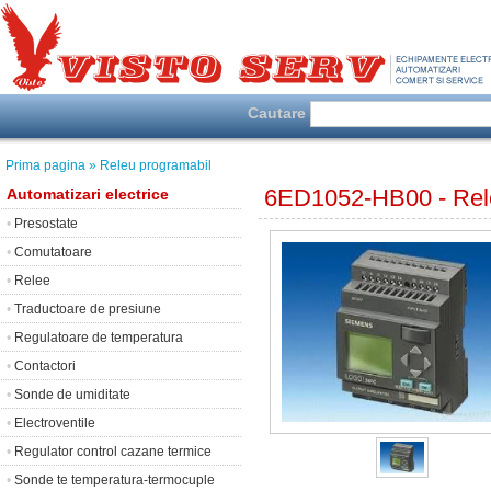
Cautare
Prima pagina
» Releu programabil
6ED1052-HB00 - Rele
Automatizari electrice
•
Presostate
•
Comutatoare
•
Relee
•
Traductoare de presiune
•
Regulatoare de temperatura
•
Contactori
•
Sonde de umiditate
•
Electroventile
•
Regulator control cazane termice
•
Sonde te temperatura-termocuple