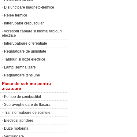
•
Disjunctoare magneto-termice
•
Relee termice
•
Intrerupator crepuscular
•
Accesorii cablare si montaj tablouri
electrice
•
Intrerupatoare diferentiale
•
Regulatoare de umiditate
•
Tablouri si doze electrice
•
Lampi semnalizare
•
Regulatoare tensiune
Piese de schimb pentru
arzatoare
•
Pompe de combustibil
•
Supraveghetoare de flacara
•
Transformatoare de scinteie
•
Electrozi apridere
•
Duze motorina
•
Ventilatoare