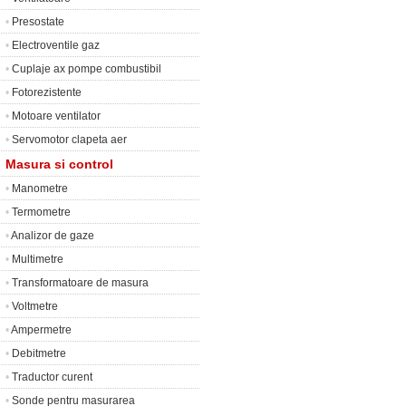
•
Presostate
•
Electroventile gaz
•
Cuplaje ax pompe combustibil
•
Fotorezistente
•
Motoare ventilator
•
Servomotor clapeta aer
Masura si control
•
Manometre
•
Termometre
•
Analizor de gaze
•
Multimetre
•
Transformatoare de masura
•
Voltmetre
•
Ampermetre
•
Debitmetre
•
Traductor curent
•
Sonde pentru masurarea