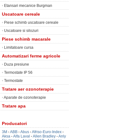
•
Etansari mecanice Burgman
Uscatoare cereale
•
Piese schimb uscatoare cereale
•
Uscatoare si silozuri
Piese schimb macarale
•
Limitatoare cursa
Automatizari ferme agricole
•
Duza presiune
•
Termostate IP 56
•
Termostate
Tratare aer ozonoterapie
•
Aparate de ozonoterapie
Tratare apa
Producatori
3M
ABB
Abus
Afriso-Euro-Index
•
•
•
•
Aksa
Alfa Laval
Allen Bradley
Anly
•
•
•