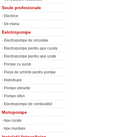
Scule profesionale
•
Electrice
•
De mana
Eelctropompe
•
Electropompe de circulatie
•
Electropompe pentru apa curata
•
Electropompe pentru ape uzate
•
Pompe cu surub
•
Piese de schimb pentru pompe
•
Hidrofoare
•
Pompe vibrante
•
Pompe sifon
•
Electropompe de combustibil
Motopompe
•
Ape curate
•
Ape murdare
Instalatii fotovoltaice