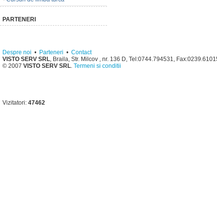
PARTENERI
Despre noi
•
Parteneri
•
Contact
VISTO SERV SRL
, Braila, Str. Milcov , nr. 136 D, Tel:0744.794531, Fax:0239.610
© 2007
VISTO SERV SRL
.
Termeni si conditii
Vizitatori:
47462