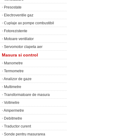
•
Presostate
•
Electroventile gaz
•
Cuplaje ax pompe combustibil
•
Fotorezistente
•
Motoare ventilator
•
Servomotor clapeta aer
Masura si control
•
Manometre
•
Termometre
•
Analizor de gaze
•
Multimetre
•
Transformatoare de masura
•
Voltmetre
•
Ampermetre
•
Debitmetre
•
Traductor curent
•
Sonde pentru masurarea