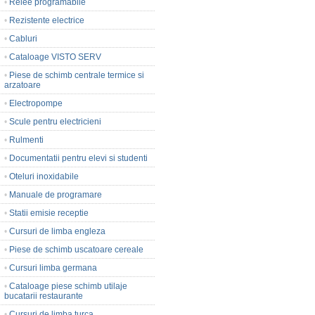
•
Relee programabile
•
Rezistente electrice
•
Cabluri
•
Cataloage VISTO SERV
•
Piese de schimb centrale termice si
arzatoare
•
Electropompe
•
Scule pentru electricieni
•
Rulmenti
•
Documentatii pentru elevi si studenti
•
Oteluri inoxidabile
•
Manuale de programare
•
Statii emisie receptie
•
Cursuri de limba engleza
•
Piese de schimb uscatoare cereale
•
Cursuri limba germana
•
Cataloage piese schimb utilaje
bucatarii restaurante
•
Cursuri de limba turca