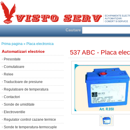
Cautare
Prima pagina
» Placa electronica
537 ABC - Placa elec
Automatizari electrice
•
Presostate
•
Comutatoare
•
Relee
•
Traductoare de presiune
•
Regulatoare de temperatura
•
Contactori
•
Sonde de umiditate
•
Electroventile
•
Regulator control cazane termice
•
Sonde te temperatura-termocuple