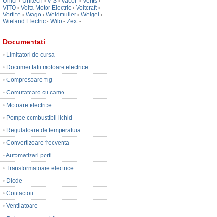
Unior
Unitech
V S
Vacon
Vents
•
•
•
•
•
VITO
Volta Motor Electric
Voltcraft
•
•
•
Vortice
Wago
Weidmuller
Weigel
•
•
•
•
Wieland Electric
Wilo
Zext
•
•
•
Documentatii
•
Limitatori de cursa
•
Documentatii motoare electrice
•
Compresoare frig
•
Comutatoare cu came
•
Motoare electrice
•
Pompe combustibil lichid
•
Regulatoare de temperatura
•
Convertizoare frecventa
•
Automatizari porti
•
Transformatoare electrice
•
Diode
•
Contactori
•
Ventilatoare