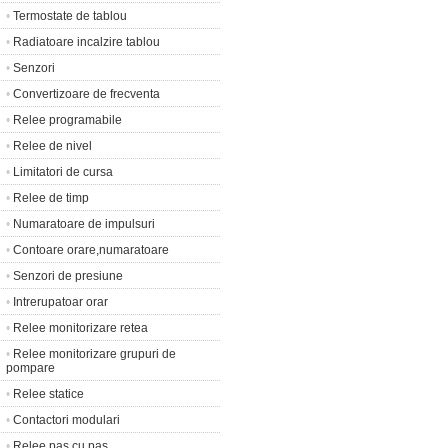
•
Termostate de tablou
•
Radiatoare incalzire tablou
•
Senzori
•
Convertizoare de frecventa
•
Relee programabile
•
Relee de nivel
•
Limitatori de cursa
•
Relee de timp
•
Numaratoare de impulsuri
•
Contoare orare,numaratoare
•
Senzori de presiune
•
Intrerupatoar orar
•
Relee monitorizare retea
•
Relee monitorizare grupuri de
pompare
•
Relee statice
•
Contactori modulari
•
Relee pas cu pas