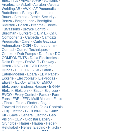
Electrinics
Anviz
APAR
Aplisens
•
•
•
•
Arcolectric
Askoll
Auraton
Avesta
•
•
•
Welding AB
AWK
AZ Pneumatica
•
•
•
Badotherm
Bailey
Barthelme
•
•
•
Bauer
Beninca
Bentel Security
•
•
•
Benza
Berger Lahr
Bonfiglioli
•
•
Riduttori
Bosch
Brahma
Breve-
•
•
•
Tufvassons
Broyce Control
•
•
Burgman
Burkert
C E M E
C&K
•
•
•
Components
Calpeda
Camozzi
•
•
Pneumatic
Carel
Carlo Gavazzi
•
•
Automation
COFI
Computherm
•
•
•
Conrad
Control Techniques
•
•
Crouzet
Dab Pumps
Danfoss
DC
•
•
•
COMPONENTS
Delta Electronics
•
•
Delta Pumps
DeWALT
Dinway
•
•
•
Dixell
DSC
DUCATI Energia
•
•
•
Dungs
E L C O
E-T-A
Eaton
•
•
•
•
Eaton-Moeller
Ebara
EBM Papst
•
•
•
Eckerle
Electroplast
Elektrogas
•
•
•
Eliwell
ELKO
Elmark
EMKO
•
•
•
Elektronik
Endress Hauser
ER-NA
•
•
Elektrik-Elektronik
Espa
Etigroup
•
•
•
EVCO
Every Control
Fanox
Farm
•
•
•
Fans
FBR
FEIN Multi Master
Festo
•
•
•
Fibox
Fimet
Finder
Fogo
•
•
•
•
•
Forward Industrial CO
Fotek Controls
•
Fuji Electric
G GIOANOLA
Ganz
•
•
•
KK
Gave
General Electric
Geo
•
•
•
Vision
GEV
Globstar Battery
•
•
•
Grundfos
Hager
Haupa
Hedef
•
•
•
•
Helukabel
Hensel Electric
Hitachi
•
•
•