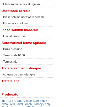
•
Etansari mecanice Burgman
Uscatoare cereale
•
Piese schimb uscatoare cereale
•
Uscatoare si silozuri
Piese schimb macarale
•
Limitatoare cursa
Automatizari ferme agricole
•
Duza presiune
•
Termostate IP 56
•
Termostate
Tratare aer ozonoterapie
•
Aparate de ozonoterapie
Tratare apa
Producatori
3M
ABB
Abus
Afriso-Euro-Index
•
•
•
•
Aksa
Alfa Laval
Allen Bradley
Anly
•
•
•