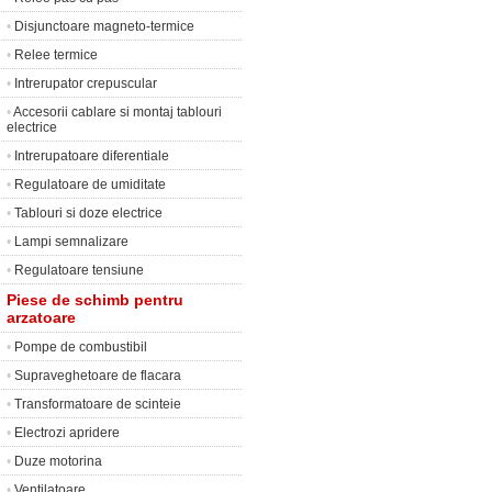
•
Disjunctoare magneto-termice
•
Relee termice
•
Intrerupator crepuscular
•
Accesorii cablare si montaj tablouri
electrice
•
Intrerupatoare diferentiale
•
Regulatoare de umiditate
•
Tablouri si doze electrice
•
Lampi semnalizare
•
Regulatoare tensiune
Piese de schimb pentru
arzatoare
•
Pompe de combustibil
•
Supraveghetoare de flacara
•
Transformatoare de scinteie
•
Electrozi apridere
•
Duze motorina
•
Ventilatoare