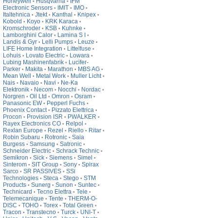
Honeywell
Husqvarna
IFM
•
•
Electronic Sensors
IMIT
IMO
•
•
•
Italtehnica
Jtekt
Kanthal
Knipex
•
•
•
•
Kobold
Koyo
KRK Karaca
•
•
•
Kromschroder
KSB
Kuhnke
•
•
•
Lamborghini Calor
Lamina S I
•
•
Landis & Gyr
Lelli Pumps
Leuze
•
•
•
LIFE Home Integration
Littelfuse
•
•
Lohuis
Lovato Electric
Lowara
•
•
•
Lubing Mashinenfabrik
Lucifer-
•
Parker
Makita
Marathon
MBS AG
•
•
•
•
Mean Well
Metal Work
Muller Licht
•
•
•
Nais
Navaio
Navi
Ne-Ka
•
•
•
Elektronik
Necom
Nocchi
Nordac
•
•
•
•
Norgren
Oil Ltd
Omron
Osram
•
•
•
•
Panasonic EW
Pepperl Fuchs
•
•
Phoenix Contact
Pizzato Elettrica
•
•
Procon
Provision ISR
PWALKER
•
•
•
Rayex Electronics CO
Relpol
•
•
Rexlan Europe
Rezel
Riello
Ritar
•
•
•
•
Robin Subaru
Rotronic
Saia
•
•
Burgess
Samsung
Satronic
•
•
•
Schneider Electric
Schrack Technic
•
•
Semikron
Sick
Siemens
Simel
•
•
•
•
Sinterom
SIT Group
Sony
Spirax
•
•
•
Sarco
SR PASSIVES
SSi
•
•
Technologies
Steca
Stego
STM
•
•
•
Products
Sunerg
Sunon
Suntec
•
•
•
•
Technicard
Tecno Elettra
Tele
•
•
•
Telemecanique
Tente
THERM-O-
•
•
DISC
TOHO
Torex
Total Green
•
•
•
•
Tracon
Transtecno
Turck
UNI-T
•
•
•
•