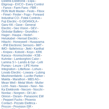
Elektrik-Elektronik
Espa
•
•
Etigroup
EVCO
Every Control
•
•
Fanox
Farm Fans
FBR
•
•
•
•
FEIN Multi Master
Festo
Fibox
•
•
Fimet
Finder
Fogo
Forward
•
•
•
•
Industrial CO
Fotek Controls
•
•
Fuji Electric
G GIOANOLA
•
•
Ganz KK
Gave
General
•
•
Electric
Geo Vision
GEV
•
•
•
Globstar Battery
Grundfos
•
•
Hager
Haupa
Hedef
•
•
•
Helukabel
Hensel Electric
•
•
Hitachi
Honeywell
Husqvarna
•
•
IFM Electronic Sensors
IMIT
•
•
•
IMO
Italtehnica
Jtekt
Kanthal
•
•
•
Knipex
Kobold
Koyo
KRK
•
•
•
•
Karaca
Kromschroder
KSB
•
•
•
Kuhnke
Lamborghini Calor
•
•
Lamina S I
Landis & Gyr
Lelli
•
•
Pumps
Leuze
LIFE Home
•
•
Integration
Littelfuse
Lohuis
•
•
•
Lovato Electric
Lowara
Lubing
•
•
Mashinenfabrik
Lucifer-Parker
•
•
Makita
Marathon
MBS AG
•
•
•
Mean Well
Metal Work
Muller
•
•
Licht
Nais
Navaio
Navi
Ne-
•
•
•
•
Ka Elektronik
Necom
Nocchi
•
•
•
Nordac
Norgren
Oil Ltd
•
•
•
Omron
Osram
Panasonic EW
•
•
Pepperl Fuchs
Phoenix
•
•
Contact
Pizzato Elettrica
•
•
Procon
Provision ISR
•
•