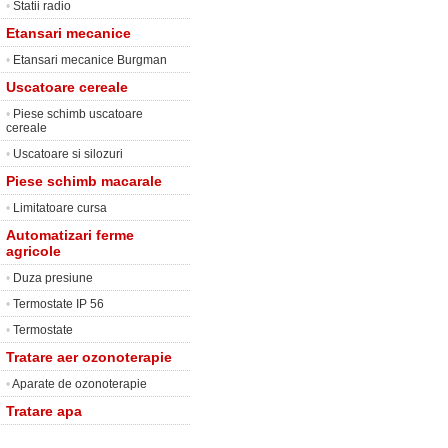
•
Statii radio
Etansari mecanice
•
Etansari mecanice Burgman
Uscatoare cereale
•
Piese schimb uscatoare
cereale
•
Uscatoare si silozuri
Piese schimb macarale
•
Limitatoare cursa
Automatizari ferme
agricole
•
Duza presiune
•
Termostate IP 56
•
Termostate
Tratare aer ozonoterapie
•
Aparate de ozonoterapie
Tratare apa