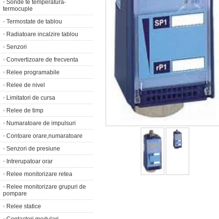
•
Sonde te temperatura-
termocuple
•
Termostate de tablou
•
Radiatoare incalzire tablou
•
Senzori
•
Convertizoare de frecventa
•
Relee programabile
•
Relee de nivel
•
Limitatori de cursa
•
Relee de timp
•
Numaratoare de impulsuri
•
Contoare orare,numaratoare
•
Senzori de presiune
•
Intrerupatoar orar
•
Relee monitorizare retea
•
Relee monitorizare grupuri de
pompare
•
Relee statice