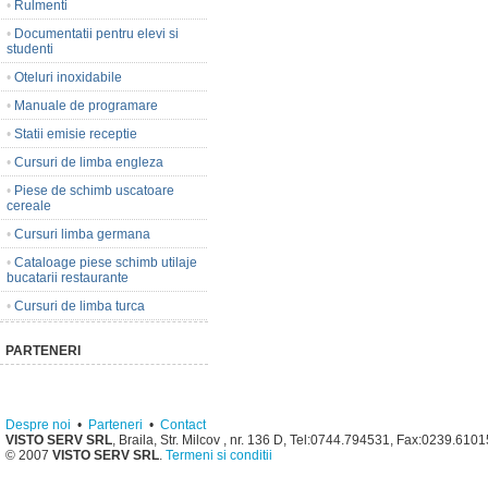
•
Rulmenti
•
Documentatii pentru elevi si
studenti
•
Oteluri inoxidabile
•
Manuale de programare
•
Statii emisie receptie
•
Cursuri de limba engleza
•
Piese de schimb uscatoare
cereale
•
Cursuri limba germana
•
Cataloage piese schimb utilaje
bucatarii restaurante
•
Cursuri de limba turca
PARTENERI
Despre noi
•
Parteneri
•
Contact
VISTO SERV SRL
, Braila, Str. Milcov , nr. 136 D, Tel:0744.794531, Fax:0239.610
© 2007
VISTO SERV SRL
.
Termeni si conditii