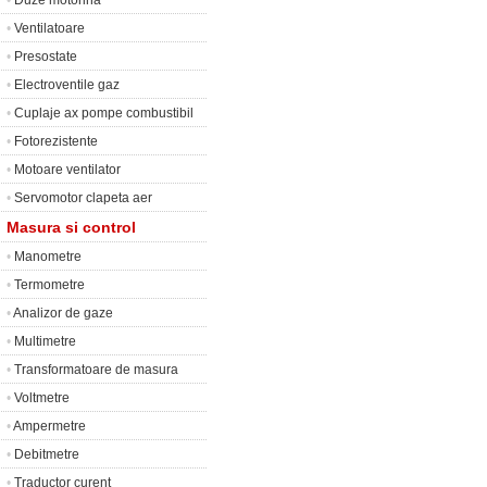
•
Duze motorina
•
Ventilatoare
•
Presostate
•
Electroventile gaz
•
Cuplaje ax pompe combustibil
•
Fotorezistente
•
Motoare ventilator
•
Servomotor clapeta aer
Masura si control
•
Manometre
•
Termometre
•
Analizor de gaze
•
Multimetre
•
Transformatoare de masura
•
Voltmetre
•
Ampermetre
•
Debitmetre
•
Traductor curent