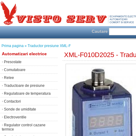
Cautare
Prima pagina
» Traductor presiune XML-F
XML-F010D2025 - Traduc
Automatizari electrice
•
Presostate
•
Comutatoare
•
Relee
•
Traductoare de presiune
•
Regulatoare de temperatura
•
Contactori
•
Sonde de umiditate
•
Electroventile
•
Regulator control cazane
termice