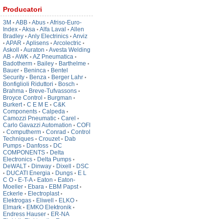
Producatori
3M
ABB
Abus
Afriso-Euro-
•
•
•
Index
Aksa
Alfa Laval
Allen
•
•
•
Bradley
Anly Electrinics
Anviz
•
•
APAR
Aplisens
Arcolectric
•
•
•
•
Askoll
Auraton
Avesta Welding
•
•
AB
AWK
AZ Pneumatica
•
•
•
Badotherm
Bailey
Barthelme
•
•
•
Bauer
Beninca
Bentel
•
•
Security
Benza
Berger Lahr
•
•
•
Bonfiglioli Riduttori
Bosch
•
•
Brahma
Breve-Tufvassons
•
•
Broyce Control
Burgman
•
•
Burkert
C E M E
C&K
•
•
Components
Calpeda
•
•
Camozzi Pneumatic
Carel
•
•
Carlo Gavazzi Automation
COFI
•
Computherm
Conrad
Control
•
•
•
Techniques
Crouzet
Dab
•
•
Pumps
Danfoss
DC
•
•
COMPONENTS
Delta
•
Electronics
Delta Pumps
•
•
DeWALT
Dinway
Dixell
DSC
•
•
•
DUCATI Energia
Dungs
E L
•
•
•
C O
E-T-A
Eaton
Eaton-
•
•
•
Moeller
Ebara
EBM Papst
•
•
•
Eckerle
Electroplast
•
•
Elektrogas
Eliwell
ELKO
•
•
•
Elmark
EMKO Elektronik
•
•
Endress Hauser
ER-NA
•