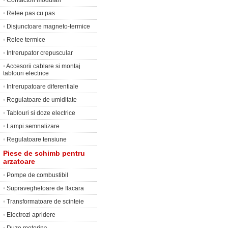
•
Contactori modulari
•
Relee pas cu pas
•
Disjunctoare magneto-termice
•
Relee termice
•
Intrerupator crepuscular
•
Accesorii cablare si montaj
tablouri electrice
•
Intrerupatoare diferentiale
•
Regulatoare de umiditate
•
Tablouri si doze electrice
•
Lampi semnalizare
•
Regulatoare tensiune
Piese de schimb pentru
arzatoare
•
Pompe de combustibil
•
Supraveghetoare de flacara
•
Transformatoare de scinteie
•
Electrozi apridere