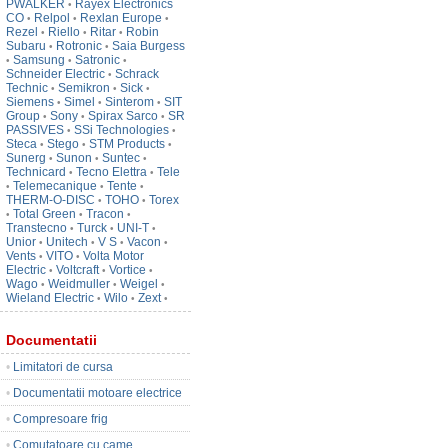
PWALKER
Rayex Electronics
•
CO
Relpol
Rexlan Europe
•
•
•
Rezel
Riello
Ritar
Robin
•
•
•
Subaru
Rotronic
Saia Burgess
•
•
Samsung
Satronic
•
•
•
Schneider Electric
Schrack
•
Technic
Semikron
Sick
•
•
•
Siemens
Simel
Sinterom
SIT
•
•
•
Group
Sony
Spirax Sarco
SR
•
•
•
PASSIVES
SSi Technologies
•
•
Steca
Stego
STM Products
•
•
•
Sunerg
Sunon
Suntec
•
•
•
Technicard
Tecno Elettra
Tele
•
•
Telemecanique
Tente
•
•
•
THERM-O-DISC
TOHO
Torex
•
•
Total Green
Tracon
•
•
•
Transtecno
Turck
UNI-T
•
•
•
Unior
Unitech
V S
Vacon
•
•
•
•
Vents
VITO
Volta Motor
•
•
Electric
Voltcraft
Vortice
•
•
•
Wago
Weidmuller
Weigel
•
•
•
Wieland Electric
Wilo
Zext
•
•
•
Documentatii
•
Limitatori de cursa
•
Documentatii motoare electrice
•
Compresoare frig
•
Comutatoare cu came