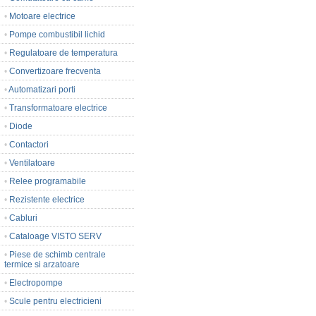
•
Motoare electrice
•
Pompe combustibil lichid
•
Regulatoare de temperatura
•
Convertizoare frecventa
•
Automatizari porti
•
Transformatoare electrice
•
Diode
•
Contactori
•
Ventilatoare
•
Relee programabile
•
Rezistente electrice
•
Cabluri
•
Cataloage VISTO SERV
•
Piese de schimb centrale
termice si arzatoare
•
Electropompe
•
Scule pentru electricieni