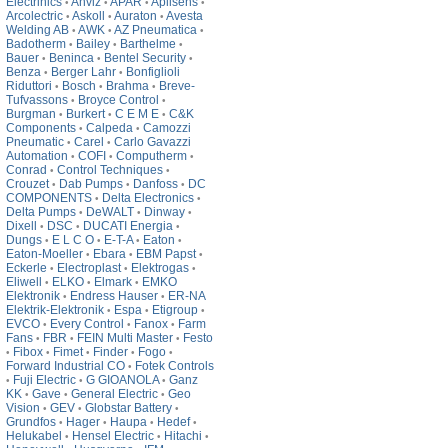
Electrinics
Anviz
APAR
Aplisens
•
•
•
•
Arcolectric
Askoll
Auraton
Avesta
•
•
•
Welding AB
AWK
AZ Pneumatica
•
•
•
Badotherm
Bailey
Barthelme
•
•
•
Bauer
Beninca
Bentel Security
•
•
•
Benza
Berger Lahr
Bonfiglioli
•
•
Riduttori
Bosch
Brahma
Breve-
•
•
•
Tufvassons
Broyce Control
•
•
Burgman
Burkert
C E M E
C&K
•
•
•
Components
Calpeda
Camozzi
•
•
Pneumatic
Carel
Carlo Gavazzi
•
•
Automation
COFI
Computherm
•
•
•
Conrad
Control Techniques
•
•
Crouzet
Dab Pumps
Danfoss
DC
•
•
•
COMPONENTS
Delta Electronics
•
•
Delta Pumps
DeWALT
Dinway
•
•
•
Dixell
DSC
DUCATI Energia
•
•
•
Dungs
E L C O
E-T-A
Eaton
•
•
•
•
Eaton-Moeller
Ebara
EBM Papst
•
•
•
Eckerle
Electroplast
Elektrogas
•
•
•
Eliwell
ELKO
Elmark
EMKO
•
•
•
Elektronik
Endress Hauser
ER-NA
•
•
Elektrik-Elektronik
Espa
Etigroup
•
•
•
EVCO
Every Control
Fanox
Farm
•
•
•
Fans
FBR
FEIN Multi Master
Festo
•
•
•
Fibox
Fimet
Finder
Fogo
•
•
•
•
•
Forward Industrial CO
Fotek Controls
•
Fuji Electric
G GIOANOLA
Ganz
•
•
•
KK
Gave
General Electric
Geo
•
•
•
Vision
GEV
Globstar Battery
•
•
•
Grundfos
Hager
Haupa
Hedef
•
•
•
•
Helukabel
Hensel Electric
Hitachi
•
•
•