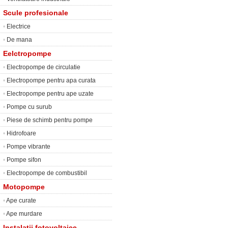
Scule profesionale
•
Electrice
•
De mana
Eelctropompe
•
Electropompe de circulatie
•
Electropompe pentru apa curata
•
Electropompe pentru ape uzate
•
Pompe cu surub
•
Piese de schimb pentru pompe
•
Hidrofoare
•
Pompe vibrante
•
Pompe sifon
•
Electropompe de combustibil
Motopompe
•
Ape curate
•
Ape murdare
Instalatii fotovoltaice