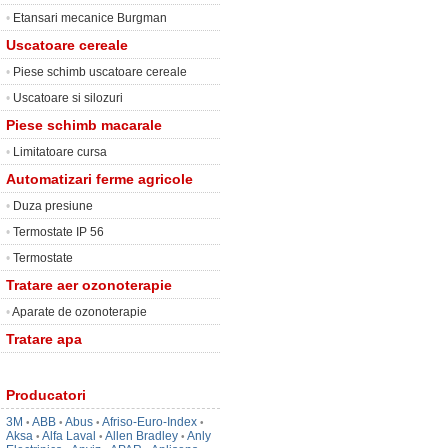
•
Etansari mecanice Burgman
Uscatoare cereale
•
Piese schimb uscatoare cereale
•
Uscatoare si silozuri
Piese schimb macarale
•
Limitatoare cursa
Automatizari ferme agricole
•
Duza presiune
•
Termostate IP 56
•
Termostate
Tratare aer ozonoterapie
•
Aparate de ozonoterapie
Tratare apa
Producatori
3M
ABB
Abus
Afriso-Euro-Index
•
•
•
•
Aksa
Alfa Laval
Allen Bradley
Anly
•
•
•