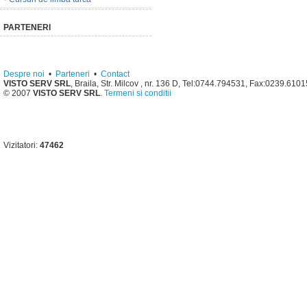
PARTENERI
Despre noi
•
Parteneri
•
Contact
VISTO SERV SRL
, Braila, Str. Milcov , nr. 136 D, Tel:0744.794531, Fax:0239.610
© 2007
VISTO SERV SRL
.
Termeni si conditii
Vizitatori:
47462