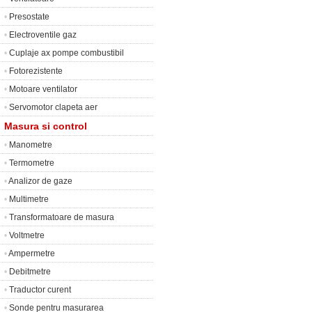
•
Presostate
•
Electroventile gaz
•
Cuplaje ax pompe combustibil
•
Fotorezistente
•
Motoare ventilator
•
Servomotor clapeta aer
Masura si control
•
Manometre
•
Termometre
•
Analizor de gaze
•
Multimetre
•
Transformatoare de masura
•
Voltmetre
•
Ampermetre
•
Debitmetre
•
Traductor curent
•
Sonde pentru masurarea