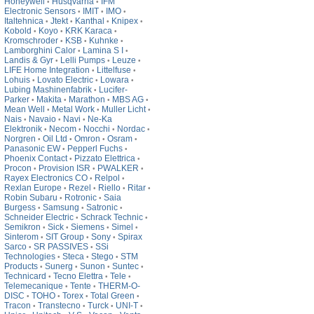
Honeywell
Husqvarna
IFM
•
•
Electronic Sensors
IMIT
IMO
•
•
•
Italtehnica
Jtekt
Kanthal
Knipex
•
•
•
•
Kobold
Koyo
KRK Karaca
•
•
•
Kromschroder
KSB
Kuhnke
•
•
•
Lamborghini Calor
Lamina S I
•
•
Landis & Gyr
Lelli Pumps
Leuze
•
•
•
LIFE Home Integration
Littelfuse
•
•
Lohuis
Lovato Electric
Lowara
•
•
•
Lubing Mashinenfabrik
Lucifer-
•
Parker
Makita
Marathon
MBS AG
•
•
•
•
Mean Well
Metal Work
Muller Licht
•
•
•
Nais
Navaio
Navi
Ne-Ka
•
•
•
Elektronik
Necom
Nocchi
Nordac
•
•
•
•
Norgren
Oil Ltd
Omron
Osram
•
•
•
•
Panasonic EW
Pepperl Fuchs
•
•
Phoenix Contact
Pizzato Elettrica
•
•
Procon
Provision ISR
PWALKER
•
•
•
Rayex Electronics CO
Relpol
•
•
Rexlan Europe
Rezel
Riello
Ritar
•
•
•
•
Robin Subaru
Rotronic
Saia
•
•
Burgess
Samsung
Satronic
•
•
•
Schneider Electric
Schrack Technic
•
•
Semikron
Sick
Siemens
Simel
•
•
•
•
Sinterom
SIT Group
Sony
Spirax
•
•
•
Sarco
SR PASSIVES
SSi
•
•
Technologies
Steca
Stego
STM
•
•
•
Products
Sunerg
Sunon
Suntec
•
•
•
•
Technicard
Tecno Elettra
Tele
•
•
•
Telemecanique
Tente
THERM-O-
•
•
DISC
TOHO
Torex
Total Green
•
•
•
•
Tracon
Transtecno
Turck
UNI-T
•
•
•
•