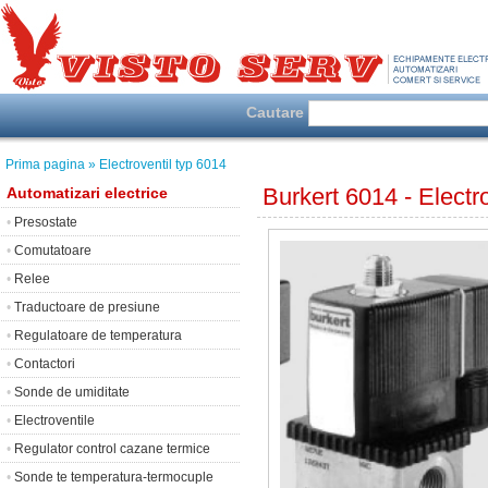
Cautare
Prima pagina
» Electroventil typ 6014
Burkert 6014 - Electr
Automatizari electrice
•
Presostate
•
Comutatoare
•
Relee
•
Traductoare de presiune
•
Regulatoare de temperatura
•
Contactori
•
Sonde de umiditate
•
Electroventile
•
Regulator control cazane termice
•
Sonde te temperatura-termocuple