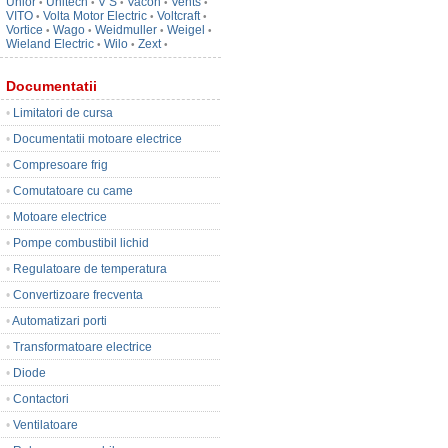
Unior
Unitech
V S
Vacon
Vents
•
•
•
•
•
VITO
Volta Motor Electric
Voltcraft
•
•
•
Vortice
Wago
Weidmuller
Weigel
•
•
•
•
Wieland Electric
Wilo
Zext
•
•
•
Documentatii
•
Limitatori de cursa
•
Documentatii motoare electrice
•
Compresoare frig
•
Comutatoare cu came
•
Motoare electrice
•
Pompe combustibil lichid
•
Regulatoare de temperatura
•
Convertizoare frecventa
•
Automatizari porti
•
Transformatoare electrice
•
Diode
•
Contactori
•
Ventilatoare