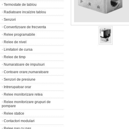
•
Termostate de tablou
•
Radiatoare incalzire tablou
•
Senzori
•
Convertizoare de frecventa
•
Relee programabile
•
Relee de nivel
•
Limitatori de cursa
•
Relee de timp
•
Numaratoare de impulsuri
•
Contoare orare,numaratoare
•
Senzori de presiune
•
Intrerupatoar orar
•
Relee monitorizare retea
•
Relee monitorizare grupuri de
pompare
•
Relee statice
•
Contactori modulari
•
Relee pas cu pas