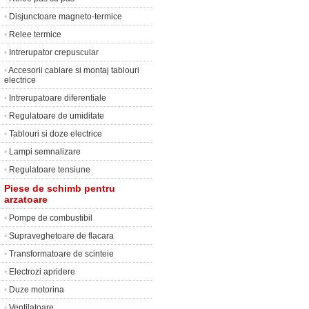
•
Disjunctoare magneto-termice
•
Relee termice
•
Intrerupator crepuscular
•
Accesorii cablare si montaj tablouri
electrice
•
Intrerupatoare diferentiale
•
Regulatoare de umiditate
•
Tablouri si doze electrice
•
Lampi semnalizare
•
Regulatoare tensiune
Piese de schimb pentru
arzatoare
•
Pompe de combustibil
•
Supraveghetoare de flacara
•
Transformatoare de scinteie
•
Electrozi apridere
•
Duze motorina
•
Ventilatoare