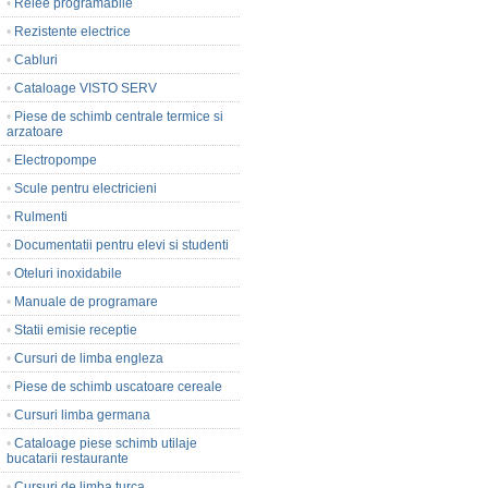
•
Relee programabile
•
Rezistente electrice
•
Cabluri
•
Cataloage VISTO SERV
•
Piese de schimb centrale termice si
arzatoare
•
Electropompe
•
Scule pentru electricieni
•
Rulmenti
•
Documentatii pentru elevi si studenti
•
Oteluri inoxidabile
•
Manuale de programare
•
Statii emisie receptie
•
Cursuri de limba engleza
•
Piese de schimb uscatoare cereale
•
Cursuri limba germana
•
Cataloage piese schimb utilaje
bucatarii restaurante
•
Cursuri de limba turca