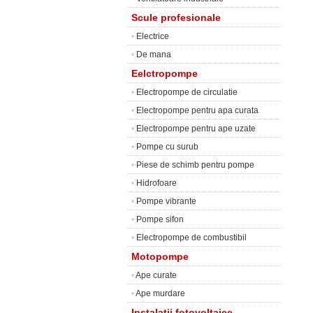
Scule profesionale
•
Electrice
•
De mana
Eelctropompe
•
Electropompe de circulatie
•
Electropompe pentru apa curata
•
Electropompe pentru ape uzate
•
Pompe cu surub
•
Piese de schimb pentru pompe
•
Hidrofoare
•
Pompe vibrante
•
Pompe sifon
•
Electropompe de combustibil
Motopompe
•
Ape curate
•
Ape murdare
Instalatii fotovoltaice