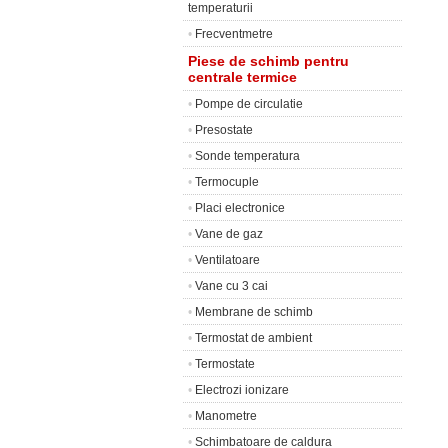
temperaturii
•
Frecventmetre
Piese de schimb pentru
centrale termice
•
Pompe de circulatie
•
Presostate
•
Sonde temperatura
•
Termocuple
•
Placi electronice
•
Vane de gaz
•
Ventilatoare
•
Vane cu 3 cai
•
Membrane de schimb
•
Termostat de ambient
•
Termostate
•
Electrozi ionizare
•
Manometre
•
Schimbatoare de caldura