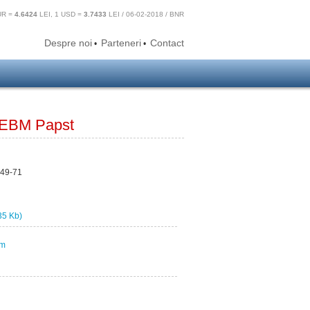
UR =
4.6424
LEI, 1 USD =
3.7433
LEI / 06-02-2018 / BNR
Despre noi
Parteneri
Contact
•
•
, EBM Papst
A49-71
35 Kb)
om