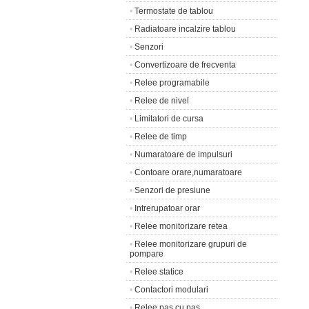
•
Termostate de tablou
•
Radiatoare incalzire tablou
•
Senzori
•
Convertizoare de frecventa
•
Relee programabile
•
Relee de nivel
•
Limitatori de cursa
•
Relee de timp
•
Numaratoare de impulsuri
•
Contoare orare,numaratoare
•
Senzori de presiune
•
Intrerupatoar orar
•
Relee monitorizare retea
•
Relee monitorizare grupuri de
pompare
•
Relee statice
•
Contactori modulari
•
Relee pas cu pas