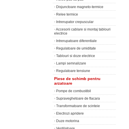
•
Disjunctoare magneto-termice
•
Relee termice
•
Intrerupator crepuscular
•
Accesorii cablare si montaj tablouri
electrice
•
Intrerupatoare diferentiale
•
Regulatoare de umiditate
•
Tablouri si doze electrice
•
Lampi semnalizare
•
Regulatoare tensiune
Piese de schimb pentru
arzatoare
•
Pompe de combustibil
•
Supraveghetoare de flacara
•
Transformatoare de scinteie
•
Electrozi apridere
•
Duze motorina
•
Ventilatoare