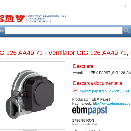
1 E
are
G 126 AA49 71 - Ventilator GIG 126 AA49 71
Descriere
vVentilator EBM PAPST ,GIG 126-A
Descarca documentatia
ljvgebm papst gig126.pdf (1760.
Producator:
EBM Papst
Pagina web:
http://www.ebmpapst.c
1786.96 RON
Pretul include TVA