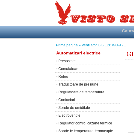
Caut
Prima pagina
» Ventilator GIG 126 AA49 71
GI
Automatizari electrice
•
Presostate
•
Comutatoare
•
Relee
•
Traductoare de presiune
•
Regulatoare de temperatura
•
Contactori
•
Sonde de umiditate
•
Electroventile
•
Regulator control cazane termice
•
Sonde te temperatura-termocuple