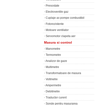
•
Presostate
•
Electroventile gaz
•
Cuplaje ax pompe combustibil
•
Fotorezistente
•
Motoare ventilator
•
Servomotor clapeta aer
Masura si control
•
Manometre
•
Termometre
•
Analizor de gaze
•
Multimetre
•
Transformatoare de masura
•
Voltmetre
•
Ampermetre
•
Debitmetre
•
Traductor curent
•
Sonde pentru masurarea