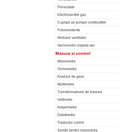
•
Presostate
•
Electroventile gaz
•
Cuplaje ax pompe combustibil
•
Fotorezistente
•
Motoare ventilator
•
Servomotor clapeta aer
Masura si control
•
Manometre
•
Termometre
•
Analizor de gaze
•
Multimetre
•
Transformatoare de masura
•
Voltmetre
•
Ampermetre
•
Debitmetre
•
Traductor curent
•
Sonde pentru masurarea