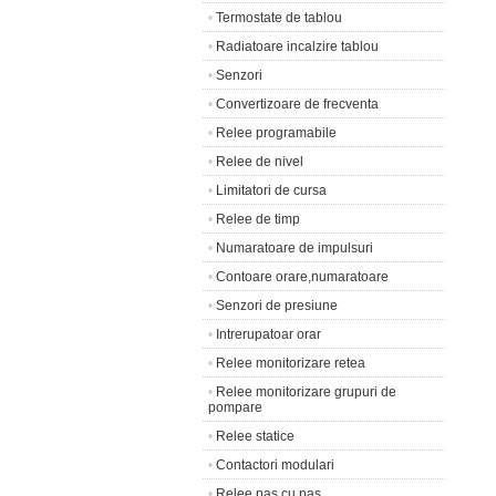
•
Termostate de tablou
•
Radiatoare incalzire tablou
•
Senzori
•
Convertizoare de frecventa
•
Relee programabile
•
Relee de nivel
•
Limitatori de cursa
•
Relee de timp
•
Numaratoare de impulsuri
•
Contoare orare,numaratoare
•
Senzori de presiune
•
Intrerupatoar orar
•
Relee monitorizare retea
•
Relee monitorizare grupuri de
pompare
•
Relee statice
•
Contactori modulari
•
Relee pas cu pas