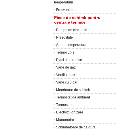
temperaturii
•
Frecventmetre
Piese de schimb pentru
centrale termice
•
Pompe de circulatie
•
Presostate
•
Sonde temperatura
•
Termocuple
•
Placi electronice
•
Vane de gaz
•
Ventilatoare
•
Vane cu 3 cai
•
Membrane de schimb
•
Termostat de ambient
•
Termostate
•
Electrozi ionizare
•
Manometre
•
Schimbatoare de caldura