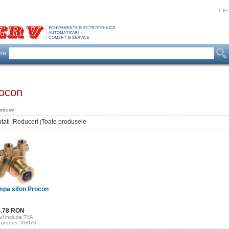
1 E
are
ocon
roduse
tati
Reduceri
Toate produsele
|
|
pa sifon Procon
4.78 RON
ul include TVA
 produs: V6076