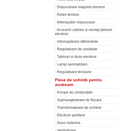
•
Disjunctoare magneto-termice
•
Relee termice
•
Intrerupator crepuscular
•
Accesorii cablare si montaj tablouri
electrice
•
Intrerupatoare diferentiale
•
Regulatoare de umiditate
•
Tablouri si doze electrice
•
Lampi semnalizare
•
Regulatoare tensiune
Piese de schimb pentru
arzatoare
•
Pompe de combustibil
•
Supraveghetoare de flacara
•
Transformatoare de scinteie
•
Electrozi apridere
•
Duze motorina
•
Ventilatoare