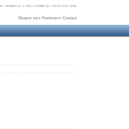
UR =
4.6424
LEI, 1 USD =
3.7433
LEI / 06-02-2018 / BNR
Despre noi
Parteneri
Contact
•
•