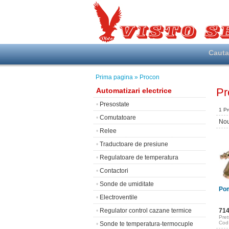
Caut
Prima pagina
» Procon
Pr
Automatizari electrice
•
Presostate
1 P
•
Comutatoare
Nou
•
Relee
•
Traductoare de presiune
•
Regulatoare de temperatura
•
Contactori
•
Sonde de umiditate
Pom
•
Electroventile
•
Regulator control cazane termice
71
Pret
Cod
•
Sonde te temperatura-termocuple