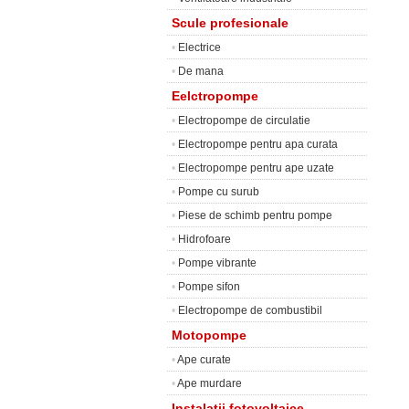
Scule profesionale
•
Electrice
•
De mana
Eelctropompe
•
Electropompe de circulatie
•
Electropompe pentru apa curata
•
Electropompe pentru ape uzate
•
Pompe cu surub
•
Piese de schimb pentru pompe
•
Hidrofoare
•
Pompe vibrante
•
Pompe sifon
•
Electropompe de combustibil
Motopompe
•
Ape curate
•
Ape murdare
Instalatii fotovoltaice