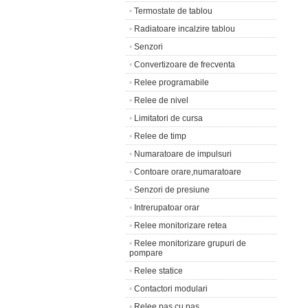
•
Termostate de tablou
•
Radiatoare incalzire tablou
•
Senzori
•
Convertizoare de frecventa
•
Relee programabile
•
Relee de nivel
•
Limitatori de cursa
•
Relee de timp
•
Numaratoare de impulsuri
•
Contoare orare,numaratoare
•
Senzori de presiune
•
Intrerupatoar orar
•
Relee monitorizare retea
•
Relee monitorizare grupuri de
pompare
•
Relee statice
•
Contactori modulari
•
Relee pas cu pas