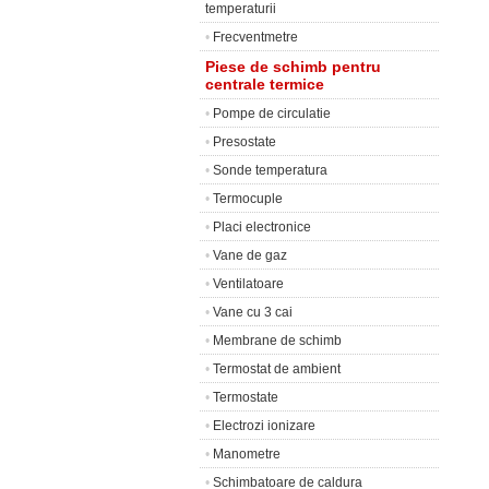
temperaturii
•
Frecventmetre
Piese de schimb pentru
centrale termice
•
Pompe de circulatie
•
Presostate
•
Sonde temperatura
•
Termocuple
•
Placi electronice
•
Vane de gaz
•
Ventilatoare
•
Vane cu 3 cai
•
Membrane de schimb
•
Termostat de ambient
•
Termostate
•
Electrozi ionizare
•
Manometre
•
Schimbatoare de caldura