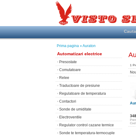
Caut
Prima pagina
» Auraton
Au
Automatizari electrice
•
Presostate
1 P
•
Comutatoare
Nou
•
Relee
•
Traductoare de presiune
•
Regulatoare de temperatura
•
Contactori
Aur
•
Sonde de umiditate
34
•
Electroventile
Pret
Cod
•
Regulator control cazane termice
•
Sonde te temperatura-termocuple