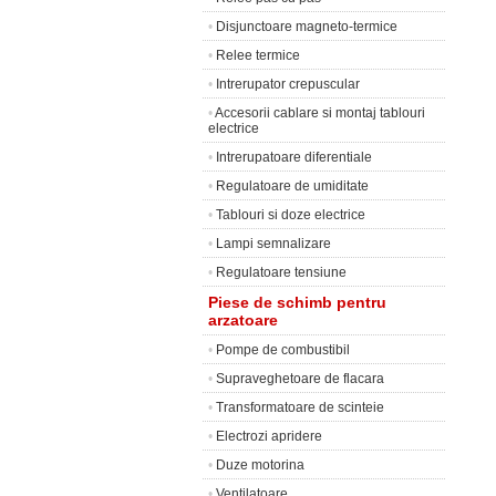
•
Disjunctoare magneto-termice
•
Relee termice
•
Intrerupator crepuscular
•
Accesorii cablare si montaj tablouri
electrice
•
Intrerupatoare diferentiale
•
Regulatoare de umiditate
•
Tablouri si doze electrice
•
Lampi semnalizare
•
Regulatoare tensiune
Piese de schimb pentru
arzatoare
•
Pompe de combustibil
•
Supraveghetoare de flacara
•
Transformatoare de scinteie
•
Electrozi apridere
•
Duze motorina
•
Ventilatoare