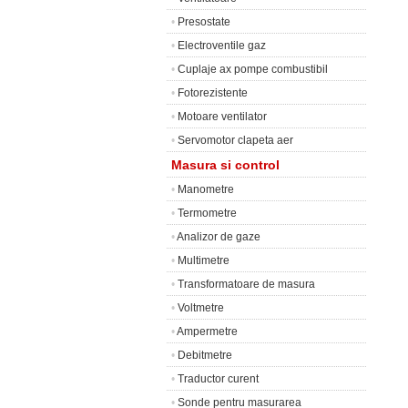
•
Presostate
•
Electroventile gaz
•
Cuplaje ax pompe combustibil
•
Fotorezistente
•
Motoare ventilator
•
Servomotor clapeta aer
Masura si control
•
Manometre
•
Termometre
•
Analizor de gaze
•
Multimetre
•
Transformatoare de masura
•
Voltmetre
•
Ampermetre
•
Debitmetre
•
Traductor curent
•
Sonde pentru masurarea