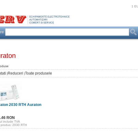
1 E
are
raton
roduse
tati
Reduceri
Toate produsele
|
|
aton 2030 RTH Auraton
8.46 RON
ul include TVA
 produs: 2030 RTH