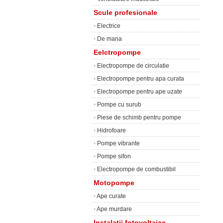
Scule profesionale
•
Electrice
•
De mana
Eelctropompe
•
Electropompe de circulatie
•
Electropompe pentru apa curata
•
Electropompe pentru ape uzate
•
Pompe cu surub
•
Piese de schimb pentru pompe
•
Hidrofoare
•
Pompe vibrante
•
Pompe sifon
•
Electropompe de combustibil
Motopompe
•
Ape curate
•
Ape murdare
Instalatii fotovoltaice