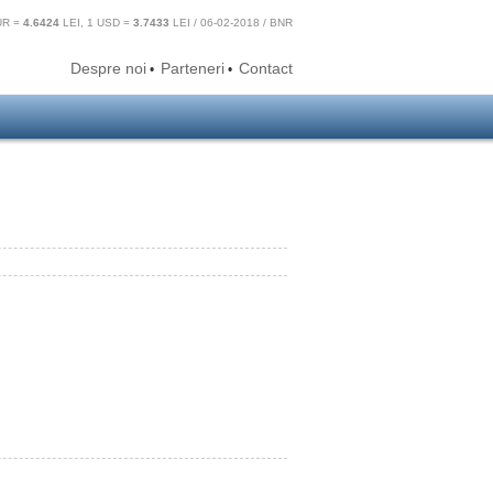
UR =
4.6424
LEI, 1 USD =
3.7433
LEI / 06-02-2018 / BNR
Despre noi
Parteneri
Contact
•
•