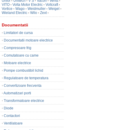
Unior
Unitech
V S
Vacon
Vents
•
•
•
•
•
VITO
Volta Motor Electric
Voltcraft
•
•
•
Vortice
Wago
Weidmuller
Weigel
•
•
•
•
Wieland Electric
Wilo
Zext
•
•
•
Documentatii
•
Limitatori de cursa
•
Documentatii motoare electrice
•
Compresoare frig
•
Comutatoare cu came
•
Motoare electrice
•
Pompe combustibil lichid
•
Regulatoare de temperatura
•
Convertizoare frecventa
•
Automatizari porti
•
Transformatoare electrice
•
Diode
•
Contactori
•
Ventilatoare