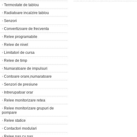
•
Termostate de tablou
•
Radiatoare incalzire tablou
•
Senzori
•
Convertizoare de frecventa
•
Relee programabile
•
Relee de nivel
•
Limitatori de cursa
•
Relee de timp
•
Numaratoare de impulsuri
•
Contoare orare,numaratoare
•
Senzori de presiune
•
Intrerupatoar orar
•
Relee monitorizare retea
•
Relee monitorizare grupuri de
pompare
•
Relee statice
•
Contactori modulari
•
Relee pas cu pas