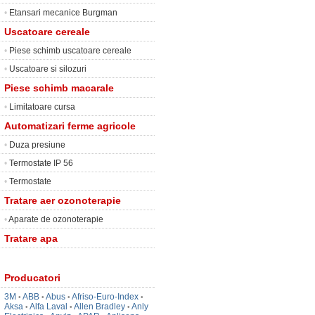
•
Etansari mecanice Burgman
Uscatoare cereale
•
Piese schimb uscatoare cereale
•
Uscatoare si silozuri
Piese schimb macarale
•
Limitatoare cursa
Automatizari ferme agricole
•
Duza presiune
•
Termostate IP 56
•
Termostate
Tratare aer ozonoterapie
•
Aparate de ozonoterapie
Tratare apa
Producatori
3M
ABB
Abus
Afriso-Euro-Index
•
•
•
•
Aksa
Alfa Laval
Allen Bradley
Anly
•
•
•