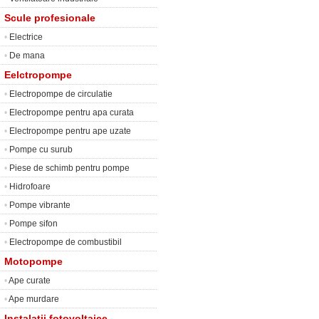
Scule profesionale
•
Electrice
•
De mana
Eelctropompe
•
Electropompe de circulatie
•
Electropompe pentru apa curata
•
Electropompe pentru ape uzate
•
Pompe cu surub
•
Piese de schimb pentru pompe
•
Hidrofoare
•
Pompe vibrante
•
Pompe sifon
•
Electropompe de combustibil
Motopompe
•
Ape curate
•
Ape murdare
Instalatii fotovoltaice