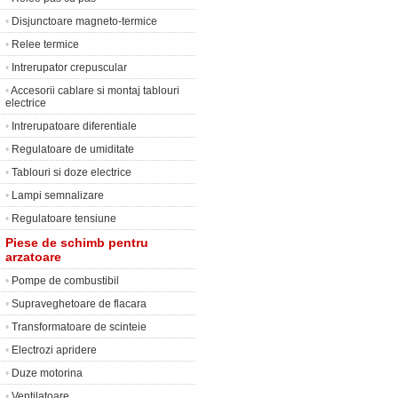
•
Disjunctoare magneto-termice
•
Relee termice
•
Intrerupator crepuscular
•
Accesorii cablare si montaj tablouri
electrice
•
Intrerupatoare diferentiale
•
Regulatoare de umiditate
•
Tablouri si doze electrice
•
Lampi semnalizare
•
Regulatoare tensiune
Piese de schimb pentru
arzatoare
•
Pompe de combustibil
•
Supraveghetoare de flacara
•
Transformatoare de scinteie
•
Electrozi apridere
•
Duze motorina
•
Ventilatoare