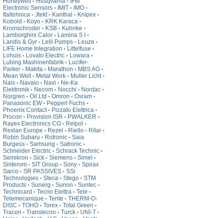
Honeywell
Husqvarna
IFM
•
•
Electronic Sensors
IMIT
IMO
•
•
•
Italtehnica
Jtekt
Kanthal
Knipex
•
•
•
•
Kobold
Koyo
KRK Karaca
•
•
•
Kromschroder
KSB
Kuhnke
•
•
•
Lamborghini Calor
Lamina S I
•
•
Landis & Gyr
Lelli Pumps
Leuze
•
•
•
LIFE Home Integration
Littelfuse
•
•
Lohuis
Lovato Electric
Lowara
•
•
•
Lubing Mashinenfabrik
Lucifer-
•
Parker
Makita
Marathon
MBS AG
•
•
•
•
Mean Well
Metal Work
Muller Licht
•
•
•
Nais
Navaio
Navi
Ne-Ka
•
•
•
Elektronik
Necom
Nocchi
Nordac
•
•
•
•
Norgren
Oil Ltd
Omron
Osram
•
•
•
•
Panasonic EW
Pepperl Fuchs
•
•
Phoenix Contact
Pizzato Elettrica
•
•
Procon
Provision ISR
PWALKER
•
•
•
Rayex Electronics CO
Relpol
•
•
Rexlan Europe
Rezel
Riello
Ritar
•
•
•
•
Robin Subaru
Rotronic
Saia
•
•
Burgess
Samsung
Satronic
•
•
•
Schneider Electric
Schrack Technic
•
•
Semikron
Sick
Siemens
Simel
•
•
•
•
Sinterom
SIT Group
Sony
Spirax
•
•
•
Sarco
SR PASSIVES
SSi
•
•
Technologies
Steca
Stego
STM
•
•
•
Products
Sunerg
Sunon
Suntec
•
•
•
•
Technicard
Tecno Elettra
Tele
•
•
•
Telemecanique
Tente
THERM-O-
•
•
DISC
TOHO
Torex
Total Green
•
•
•
•
Tracon
Transtecno
Turck
UNI-T
•
•
•
•