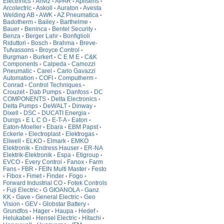
Electrinics
Anviz
APAR
Aplisens
•
•
•
•
Arcolectric
Askoll
Auraton
Avesta
•
•
•
Welding AB
AWK
AZ Pneumatica
•
•
•
Badotherm
Bailey
Barthelme
•
•
•
Bauer
Beninca
Bentel Security
•
•
•
Benza
Berger Lahr
Bonfiglioli
•
•
Riduttori
Bosch
Brahma
Breve-
•
•
•
Tufvassons
Broyce Control
•
•
Burgman
Burkert
C E M E
C&K
•
•
•
Components
Calpeda
Camozzi
•
•
Pneumatic
Carel
Carlo Gavazzi
•
•
Automation
COFI
Computherm
•
•
•
Conrad
Control Techniques
•
•
Crouzet
Dab Pumps
Danfoss
DC
•
•
•
COMPONENTS
Delta Electronics
•
•
Delta Pumps
DeWALT
Dinway
•
•
•
Dixell
DSC
DUCATI Energia
•
•
•
Dungs
E L C O
E-T-A
Eaton
•
•
•
•
Eaton-Moeller
Ebara
EBM Papst
•
•
•
Eckerle
Electroplast
Elektrogas
•
•
•
Eliwell
ELKO
Elmark
EMKO
•
•
•
Elektronik
Endress Hauser
ER-NA
•
•
Elektrik-Elektronik
Espa
Etigroup
•
•
•
EVCO
Every Control
Fanox
Farm
•
•
•
Fans
FBR
FEIN Multi Master
Festo
•
•
•
Fibox
Fimet
Finder
Fogo
•
•
•
•
•
Forward Industrial CO
Fotek Controls
•
Fuji Electric
G GIOANOLA
Ganz
•
•
•
KK
Gave
General Electric
Geo
•
•
•
Vision
GEV
Globstar Battery
•
•
•
Grundfos
Hager
Haupa
Hedef
•
•
•
•
Helukabel
Hensel Electric
Hitachi
•
•
•