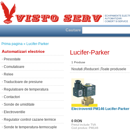
Cautare
Prima pagina
» Lucifer-Parker
Lucifer-Parker
Automatizari electrice
•
Presostate
1 Produse
•
Comutatoare
Noutati
Reduceri
Toate produsele
|
|
•
Relee
•
Traductoare de presiune
•
Regulatoare de temperatura
•
Contactori
•
Sonde de umiditate
Electroventil PM146 Lucifer-Parker
•
Electroventile
•
Regulator control cazane termice
0 RON
Pretul include TVA
•
Sonde te temperatura-termocuple
Cod produs: PM146