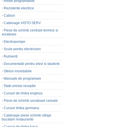
•
Relee programabile
•
Rezistente electrice
•
Cabluri
•
Cataloage VISTO SERV
•
Piese de schimb centrale termice si
arzatoare
•
Electropompe
•
Scule pentru electricieni
•
Rulmenti
•
Documentatii pentru elevi si studenti
•
Oteluri inoxidabile
•
Manuale de programare
•
Statii emisie receptie
•
Cursuri de limba engleza
•
Piese de schimb uscatoare cereale
•
Cursuri limba germana
•
Cataloage piese schimb utilaje
bucatarii restaurante
•
Cursuri de limba turca