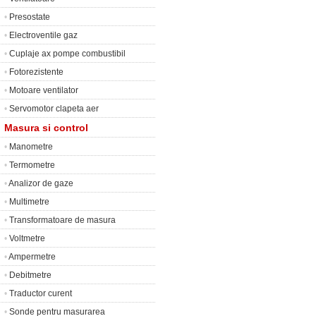
•
Presostate
•
Electroventile gaz
•
Cuplaje ax pompe combustibil
•
Fotorezistente
•
Motoare ventilator
•
Servomotor clapeta aer
Masura si control
•
Manometre
•
Termometre
•
Analizor de gaze
•
Multimetre
•
Transformatoare de masura
•
Voltmetre
•
Ampermetre
•
Debitmetre
•
Traductor curent
•
Sonde pentru masurarea