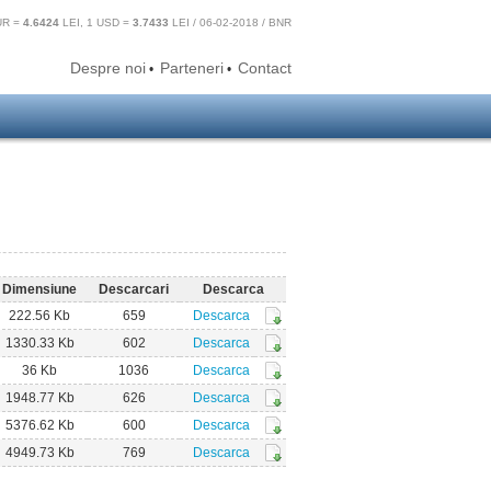
UR =
4.6424
LEI, 1 USD =
3.7433
LEI / 06-02-2018 / BNR
Despre noi
Parteneri
Contact
•
•
Dimensiune
Descarcari
Descarca
222.56 Kb
659
Descarca
1330.33 Kb
602
Descarca
36 Kb
1036
Descarca
1948.77 Kb
626
Descarca
5376.62 Kb
600
Descarca
4949.73 Kb
769
Descarca