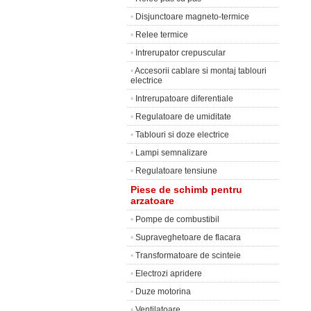
•
Disjunctoare magneto-termice
•
Relee termice
•
Intrerupator crepuscular
•
Accesorii cablare si montaj tablouri
electrice
•
Intrerupatoare diferentiale
•
Regulatoare de umiditate
•
Tablouri si doze electrice
•
Lampi semnalizare
•
Regulatoare tensiune
Piese de schimb pentru
arzatoare
•
Pompe de combustibil
•
Supraveghetoare de flacara
•
Transformatoare de scinteie
•
Electrozi apridere
•
Duze motorina
•
Ventilatoare