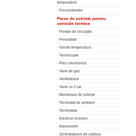
temperaturii
•
Frecventmetre
Piese de schimb pentru
centrale termice
•
Pompe de circulatie
•
Presostate
•
Sonde temperatura
•
Termocuple
•
Placi electronice
•
Vane de gaz
•
Ventilatoare
•
Vane cu 3 cai
•
Membrane de schimb
•
Termostat de ambient
•
Termostate
•
Electrozi ionizare
•
Manometre
•
Schimbatoare de caldura