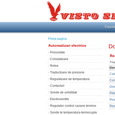
Caut
Prima pagina
Do
Automatizari electrice
•
Presostate
Re
•
Comutatoare
Pagi
•
Relee
Den
•
Traductoare de presiune
Calc
•
Regulatoare de temperatura
Con
•
Contactori
Dim
•
Sonde de umiditate
Plit
•
Electroventile
Rez
•
Regulator control cazane termice
Rez
•
Sonde te temperatura-termocuple