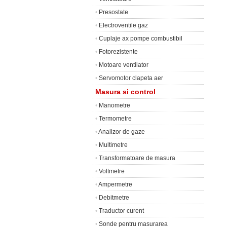
•
Presostate
•
Electroventile gaz
•
Cuplaje ax pompe combustibil
•
Fotorezistente
•
Motoare ventilator
•
Servomotor clapeta aer
Masura si control
•
Manometre
•
Termometre
•
Analizor de gaze
•
Multimetre
•
Transformatoare de masura
•
Voltmetre
•
Ampermetre
•
Debitmetre
•
Traductor curent
•
Sonde pentru masurarea