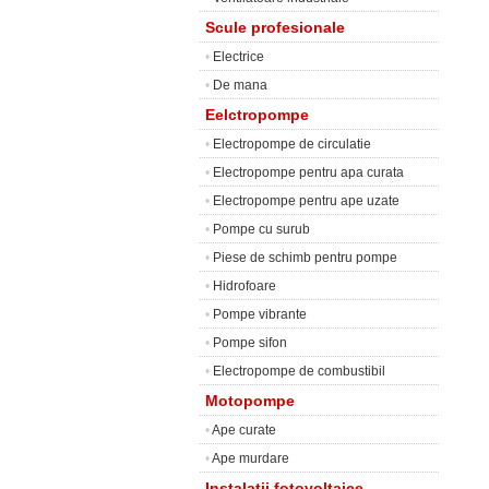
Scule profesionale
•
Electrice
•
De mana
Eelctropompe
•
Electropompe de circulatie
•
Electropompe pentru apa curata
•
Electropompe pentru ape uzate
•
Pompe cu surub
•
Piese de schimb pentru pompe
•
Hidrofoare
•
Pompe vibrante
•
Pompe sifon
•
Electropompe de combustibil
Motopompe
•
Ape curate
•
Ape murdare
Instalatii fotovoltaice