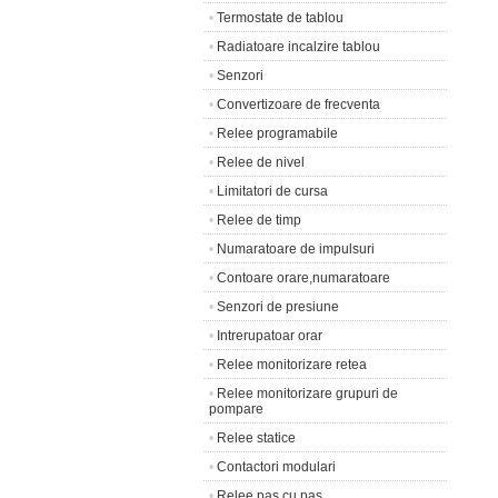
•
Termostate de tablou
•
Radiatoare incalzire tablou
•
Senzori
•
Convertizoare de frecventa
•
Relee programabile
•
Relee de nivel
•
Limitatori de cursa
•
Relee de timp
•
Numaratoare de impulsuri
•
Contoare orare,numaratoare
•
Senzori de presiune
•
Intrerupatoar orar
•
Relee monitorizare retea
•
Relee monitorizare grupuri de
pompare
•
Relee statice
•
Contactori modulari
•
Relee pas cu pas