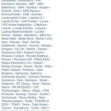
Honeywell
Husqvarna
IFM
•
•
Electronic Sensors
IMIT
IMO
•
•
•
Italtehnica
Jtekt
Kanthal
Knipex
•
•
•
•
Kobold
Koyo
KRK Karaca
•
•
•
Kromschroder
KSB
Kuhnke
•
•
•
Lamborghini Calor
Lamina S I
•
•
Landis & Gyr
Lelli Pumps
Leuze
•
•
•
LIFE Home Integration
Littelfuse
•
•
Lohuis
Lovato Electric
Lowara
•
•
•
Lubing Mashinenfabrik
Lucifer-
•
Parker
Makita
Marathon
MBS AG
•
•
•
•
Mean Well
Metal Work
Muller Licht
•
•
•
Nais
Navaio
Navi
Ne-Ka
•
•
•
Elektronik
Necom
Nocchi
Nordac
•
•
•
•
Norgren
Oil Ltd
Omron
Osram
•
•
•
•
Panasonic EW
Pepperl Fuchs
•
•
Phoenix Contact
Pizzato Elettrica
•
•
Procon
Provision ISR
PWALKER
•
•
•
Rayex Electronics CO
Relpol
•
•
Rexlan Europe
Rezel
Riello
Ritar
•
•
•
•
Robin Subaru
Rotronic
Saia
•
•
Burgess
Samsung
Satronic
•
•
•
Schneider Electric
Schrack Technic
•
•
Semikron
Sick
Siemens
Simel
•
•
•
•
Sinterom
SIT Group
Sony
Spirax
•
•
•
Sarco
SR PASSIVES
SSi
•
•
Technologies
Steca
Stego
STM
•
•
•
Products
Sunerg
Sunon
Suntec
•
•
•
•
Technicard
Tecno Elettra
Tele
•
•
•
Telemecanique
Tente
THERM-O-
•
•
DISC
TOHO
Torex
Total Green
•
•
•
•
Tracon
Transtecno
Turck
UNI-T
•
•
•
•