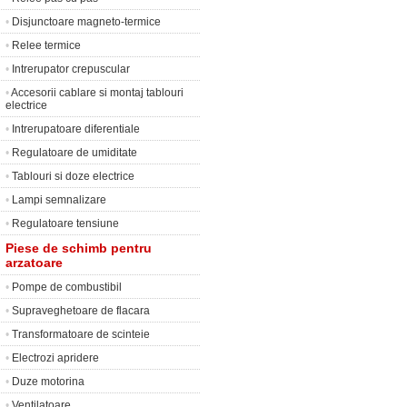
•
Disjunctoare magneto-termice
•
Relee termice
•
Intrerupator crepuscular
•
Accesorii cablare si montaj tablouri
electrice
•
Intrerupatoare diferentiale
•
Regulatoare de umiditate
•
Tablouri si doze electrice
•
Lampi semnalizare
•
Regulatoare tensiune
Piese de schimb pentru
arzatoare
•
Pompe de combustibil
•
Supraveghetoare de flacara
•
Transformatoare de scinteie
•
Electrozi apridere
•
Duze motorina
•
Ventilatoare