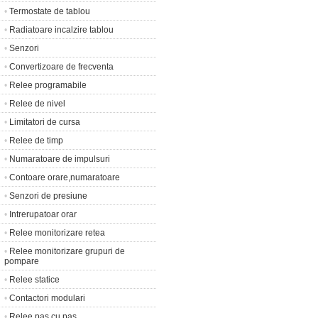
•
Termostate de tablou
•
Radiatoare incalzire tablou
•
Senzori
•
Convertizoare de frecventa
•
Relee programabile
•
Relee de nivel
•
Limitatori de cursa
•
Relee de timp
•
Numaratoare de impulsuri
•
Contoare orare,numaratoare
•
Senzori de presiune
•
Intrerupatoar orar
•
Relee monitorizare retea
•
Relee monitorizare grupuri de
pompare
•
Relee statice
•
Contactori modulari
•
Relee pas cu pas