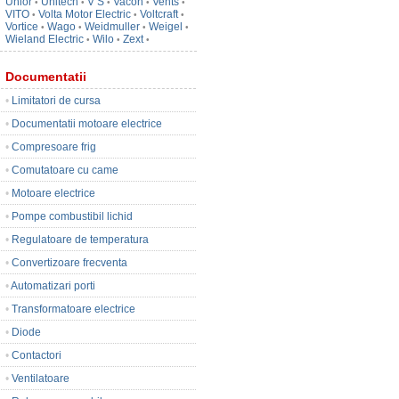
Unior
Unitech
V S
Vacon
Vents
•
•
•
•
•
VITO
Volta Motor Electric
Voltcraft
•
•
•
Vortice
Wago
Weidmuller
Weigel
•
•
•
•
Wieland Electric
Wilo
Zext
•
•
•
Documentatii
•
Limitatori de cursa
•
Documentatii motoare electrice
•
Compresoare frig
•
Comutatoare cu came
•
Motoare electrice
•
Pompe combustibil lichid
•
Regulatoare de temperatura
•
Convertizoare frecventa
•
Automatizari porti
•
Transformatoare electrice
•
Diode
•
Contactori
•
Ventilatoare