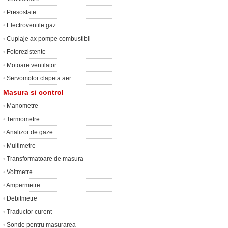
•
Presostate
•
Electroventile gaz
•
Cuplaje ax pompe combustibil
•
Fotorezistente
•
Motoare ventilator
•
Servomotor clapeta aer
Masura si control
•
Manometre
•
Termometre
•
Analizor de gaze
•
Multimetre
•
Transformatoare de masura
•
Voltmetre
•
Ampermetre
•
Debitmetre
•
Traductor curent
•
Sonde pentru masurarea