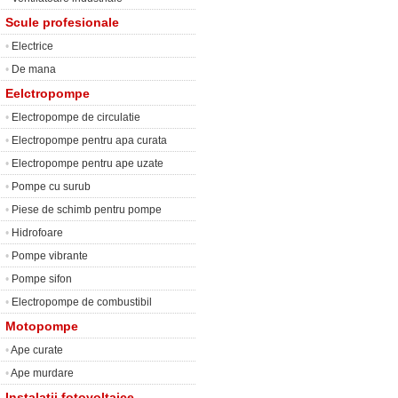
Scule profesionale
•
Electrice
•
De mana
Eelctropompe
•
Electropompe de circulatie
•
Electropompe pentru apa curata
•
Electropompe pentru ape uzate
•
Pompe cu surub
•
Piese de schimb pentru pompe
•
Hidrofoare
•
Pompe vibrante
•
Pompe sifon
•
Electropompe de combustibil
Motopompe
•
Ape curate
•
Ape murdare
Instalatii fotovoltaice