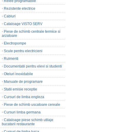
•
Relee programabile
•
Rezistente electrice
•
Cabluri
•
Cataloage VISTO SERV
•
Piese de schimb centrale termice si
arzatoare
•
Electropompe
•
Scule pentru electricieni
•
Rulmenti
•
Documentatii pentru elevi si studenti
•
Oteluri inoxidabile
•
Manuale de programare
•
Statii emisie receptie
•
Cursuri de limba engleza
•
Piese de schimb uscatoare cereale
•
Cursuri limba germana
•
Cataloage piese schimb utilaje
bucatarii restaurante
•
Cursuri de limba turca