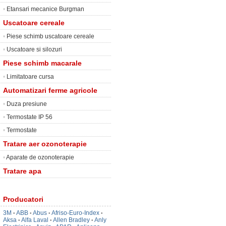
•
Etansari mecanice Burgman
Uscatoare cereale
•
Piese schimb uscatoare cereale
•
Uscatoare si silozuri
Piese schimb macarale
•
Limitatoare cursa
Automatizari ferme agricole
•
Duza presiune
•
Termostate IP 56
•
Termostate
Tratare aer ozonoterapie
•
Aparate de ozonoterapie
Tratare apa
Producatori
3M
ABB
Abus
Afriso-Euro-Index
•
•
•
•
Aksa
Alfa Laval
Allen Bradley
Anly
•
•
•