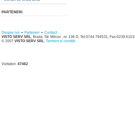
PARTENERI
Despre noi
•
Parteneri
•
Contact
VISTO SERV SRL
, Braila, Str. Milcov , nr. 136 D, Tel:0744.794531, Fax:0239.610
© 2007
VISTO SERV SRL
.
Termeni si conditii
Vizitatori:
47462