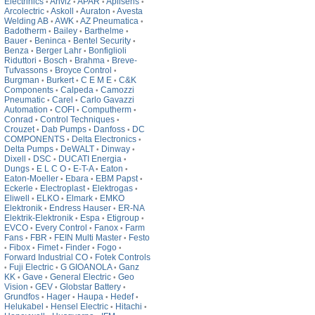
Electrinics
Anviz
APAR
Aplisens
•
•
•
•
Arcolectric
Askoll
Auraton
Avesta
•
•
•
Welding AB
AWK
AZ Pneumatica
•
•
•
Badotherm
Bailey
Barthelme
•
•
•
Bauer
Beninca
Bentel Security
•
•
•
Benza
Berger Lahr
Bonfiglioli
•
•
Riduttori
Bosch
Brahma
Breve-
•
•
•
Tufvassons
Broyce Control
•
•
Burgman
Burkert
C E M E
C&K
•
•
•
Components
Calpeda
Camozzi
•
•
Pneumatic
Carel
Carlo Gavazzi
•
•
Automation
COFI
Computherm
•
•
•
Conrad
Control Techniques
•
•
Crouzet
Dab Pumps
Danfoss
DC
•
•
•
COMPONENTS
Delta Electronics
•
•
Delta Pumps
DeWALT
Dinway
•
•
•
Dixell
DSC
DUCATI Energia
•
•
•
Dungs
E L C O
E-T-A
Eaton
•
•
•
•
Eaton-Moeller
Ebara
EBM Papst
•
•
•
Eckerle
Electroplast
Elektrogas
•
•
•
Eliwell
ELKO
Elmark
EMKO
•
•
•
Elektronik
Endress Hauser
ER-NA
•
•
Elektrik-Elektronik
Espa
Etigroup
•
•
•
EVCO
Every Control
Fanox
Farm
•
•
•
Fans
FBR
FEIN Multi Master
Festo
•
•
•
Fibox
Fimet
Finder
Fogo
•
•
•
•
•
Forward Industrial CO
Fotek Controls
•
Fuji Electric
G GIOANOLA
Ganz
•
•
•
KK
Gave
General Electric
Geo
•
•
•
Vision
GEV
Globstar Battery
•
•
•
Grundfos
Hager
Haupa
Hedef
•
•
•
•
Helukabel
Hensel Electric
Hitachi
•
•
•