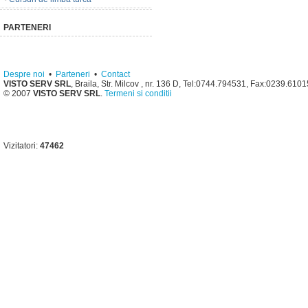
PARTENERI
Despre noi
•
Parteneri
•
Contact
VISTO SERV SRL
, Braila, Str. Milcov , nr. 136 D, Tel:0744.794531, Fax:0239.610
© 2007
VISTO SERV SRL
.
Termeni si conditii
Vizitatori:
47462