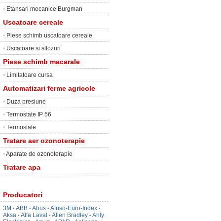
•
Etansari mecanice Burgman
Uscatoare cereale
•
Piese schimb uscatoare cereale
•
Uscatoare si silozuri
Piese schimb macarale
•
Limitatoare cursa
Automatizari ferme agricole
•
Duza presiune
•
Termostate IP 56
•
Termostate
Tratare aer ozonoterapie
•
Aparate de ozonoterapie
Tratare apa
Producatori
3M
ABB
Abus
Afriso-Euro-Index
•
•
•
•
Aksa
Alfa Laval
Allen Bradley
Anly
•
•
•