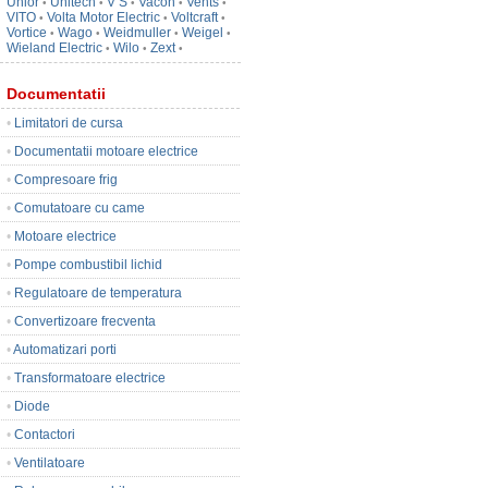
Unior
Unitech
V S
Vacon
Vents
•
•
•
•
•
VITO
Volta Motor Electric
Voltcraft
•
•
•
Vortice
Wago
Weidmuller
Weigel
•
•
•
•
Wieland Electric
Wilo
Zext
•
•
•
Documentatii
•
Limitatori de cursa
•
Documentatii motoare electrice
•
Compresoare frig
•
Comutatoare cu came
•
Motoare electrice
•
Pompe combustibil lichid
•
Regulatoare de temperatura
•
Convertizoare frecventa
•
Automatizari porti
•
Transformatoare electrice
•
Diode
•
Contactori
•
Ventilatoare