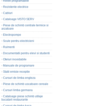
•
Relee programabile
•
Rezistente electrice
•
Cabluri
•
Cataloage VISTO SERV
•
Piese de schimb centrale termice si
arzatoare
•
Electropompe
•
Scule pentru electricieni
•
Rulmenti
•
Documentatii pentru elevi si studenti
•
Oteluri inoxidabile
•
Manuale de programare
•
Statii emisie receptie
•
Cursuri de limba engleza
•
Piese de schimb uscatoare cereale
•
Cursuri limba germana
•
Cataloage piese schimb utilaje
bucatarii restaurante
•
Cursuri de limba turca