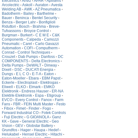
Electrinics
Anviz
APAR
Aplisens
•
•
•
•
Arcolectric
Askoll
Auraton
Avesta
•
•
•
Welding AB
AWK
AZ Pneumatica
•
•
•
Badotherm
Bailey
Barthelme
•
•
•
Bauer
Beninca
Bentel Security
•
•
•
Benza
Berger Lahr
Bonfiglioli
•
•
Riduttori
Bosch
Brahma
Breve-
•
•
•
Tufvassons
Broyce Control
•
•
Burgman
Burkert
C E M E
C&K
•
•
•
Components
Calpeda
Camozzi
•
•
Pneumatic
Carel
Carlo Gavazzi
•
•
Automation
COFI
Computherm
•
•
•
Conrad
Control Techniques
•
•
Crouzet
Dab Pumps
Danfoss
DC
•
•
•
COMPONENTS
Delta Electronics
•
•
Delta Pumps
DeWALT
Dinway
•
•
•
Dixell
DSC
DUCATI Energia
•
•
•
Dungs
E L C O
E-T-A
Eaton
•
•
•
•
Eaton-Moeller
Ebara
EBM Papst
•
•
•
Eckerle
Electroplast
Elektrogas
•
•
•
Eliwell
ELKO
Elmark
EMKO
•
•
•
Elektronik
Endress Hauser
ER-NA
•
•
Elektrik-Elektronik
Espa
Etigroup
•
•
•
EVCO
Every Control
Fanox
Farm
•
•
•
Fans
FBR
FEIN Multi Master
Festo
•
•
•
Fibox
Fimet
Finder
Fogo
•
•
•
•
•
Forward Industrial CO
Fotek Controls
•
Fuji Electric
G GIOANOLA
Ganz
•
•
•
KK
Gave
General Electric
Geo
•
•
•
Vision
GEV
Globstar Battery
•
•
•
Grundfos
Hager
Haupa
Hedef
•
•
•
•
Helukabel
Hensel Electric
Hitachi
•
•
•