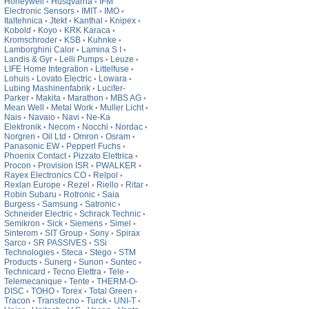
Honeywell
Husqvarna
IFM
•
•
Electronic Sensors
IMIT
IMO
•
•
•
Italtehnica
Jtekt
Kanthal
Knipex
•
•
•
•
Kobold
Koyo
KRK Karaca
•
•
•
Kromschroder
KSB
Kuhnke
•
•
•
Lamborghini Calor
Lamina S I
•
•
Landis & Gyr
Lelli Pumps
Leuze
•
•
•
LIFE Home Integration
Littelfuse
•
•
Lohuis
Lovato Electric
Lowara
•
•
•
Lubing Mashinenfabrik
Lucifer-
•
Parker
Makita
Marathon
MBS AG
•
•
•
•
Mean Well
Metal Work
Muller Licht
•
•
•
Nais
Navaio
Navi
Ne-Ka
•
•
•
Elektronik
Necom
Nocchi
Nordac
•
•
•
•
Norgren
Oil Ltd
Omron
Osram
•
•
•
•
Panasonic EW
Pepperl Fuchs
•
•
Phoenix Contact
Pizzato Elettrica
•
•
Procon
Provision ISR
PWALKER
•
•
•
Rayex Electronics CO
Relpol
•
•
Rexlan Europe
Rezel
Riello
Ritar
•
•
•
•
Robin Subaru
Rotronic
Saia
•
•
Burgess
Samsung
Satronic
•
•
•
Schneider Electric
Schrack Technic
•
•
Semikron
Sick
Siemens
Simel
•
•
•
•
Sinterom
SIT Group
Sony
Spirax
•
•
•
Sarco
SR PASSIVES
SSi
•
•
Technologies
Steca
Stego
STM
•
•
•
Products
Sunerg
Sunon
Suntec
•
•
•
•
Technicard
Tecno Elettra
Tele
•
•
•
Telemecanique
Tente
THERM-O-
•
•
DISC
TOHO
Torex
Total Green
•
•
•
•
Tracon
Transtecno
Turck
UNI-T
•
•
•
•