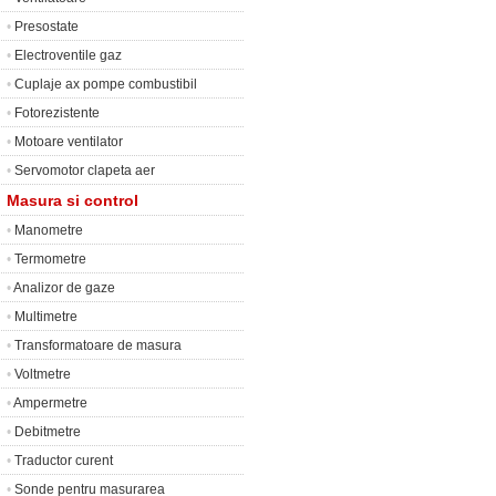
•
Presostate
•
Electroventile gaz
•
Cuplaje ax pompe combustibil
•
Fotorezistente
•
Motoare ventilator
•
Servomotor clapeta aer
Masura si control
•
Manometre
•
Termometre
•
Analizor de gaze
•
Multimetre
•
Transformatoare de masura
•
Voltmetre
•
Ampermetre
•
Debitmetre
•
Traductor curent
•
Sonde pentru masurarea