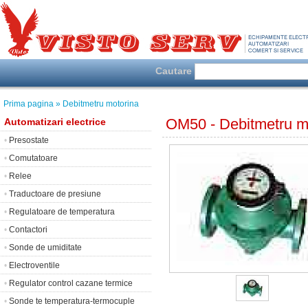
Cautare
Prima pagina
» Debitmetru motorina
OM50 - Debitmetru mo
Automatizari electrice
•
Presostate
•
Comutatoare
•
Relee
•
Traductoare de presiune
•
Regulatoare de temperatura
•
Contactori
•
Sonde de umiditate
•
Electroventile
•
Regulator control cazane termice
•
Sonde te temperatura-termocuple