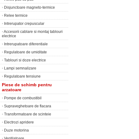
•
Disjunctoare magneto-termice
•
Relee termice
•
Intrerupator crepuscular
•
Accesorii cablare si montaj tablouri
electrice
•
Intrerupatoare diferentiale
•
Regulatoare de umiditate
•
Tablouri si doze electrice
•
Lampi semnalizare
•
Regulatoare tensiune
Piese de schimb pentru
arzatoare
•
Pompe de combustibil
•
Supraveghetoare de flacara
•
Transformatoare de scinteie
•
Electrozi apridere
•
Duze motorina
•
Ventilatoare