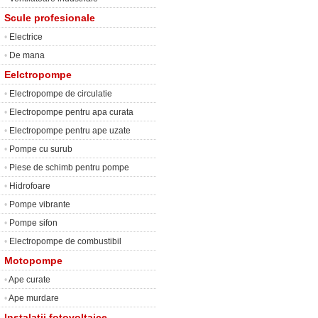
Scule profesionale
•
Electrice
•
De mana
Eelctropompe
•
Electropompe de circulatie
•
Electropompe pentru apa curata
•
Electropompe pentru ape uzate
•
Pompe cu surub
•
Piese de schimb pentru pompe
•
Hidrofoare
•
Pompe vibrante
•
Pompe sifon
•
Electropompe de combustibil
Motopompe
•
Ape curate
•
Ape murdare
Instalatii fotovoltaice