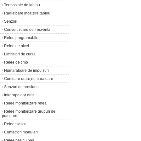
•
Termostate de tablou
•
Radiatoare incalzire tablou
•
Senzori
•
Convertizoare de frecventa
•
Relee programabile
•
Relee de nivel
•
Limitatori de cursa
•
Relee de timp
•
Numaratoare de impulsuri
•
Contoare orare,numaratoare
•
Senzori de presiune
•
Intrerupatoar orar
•
Relee monitorizare retea
•
Relee monitorizare grupuri de
pompare
•
Relee statice
•
Contactori modulari
•
Relee pas cu pas